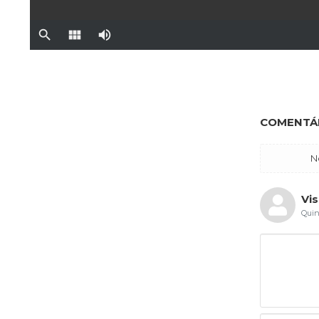
COMENTÁR
N
Vis
Quin