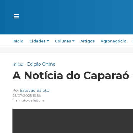
Início
Cidades
Colunas
Artigos
Agronegócio
Edição Online
Início
A Notícia do Caparaó 
Por
Estevão Saloto
25/07/2025 13:56
1 minuto de leitura