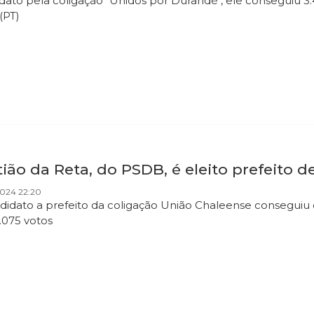
dato pela coligação "Unidos por Durandé", ele conseguiu 3.
 (PT)
ião da Reta, do PSDB, é eleito prefeito 
2024 22:20
didato a prefeito da coligação União Chaleense conseguiu o 
.075 votos