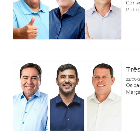
Consi
Pette
Trê
22/08/
Os ca
Marça