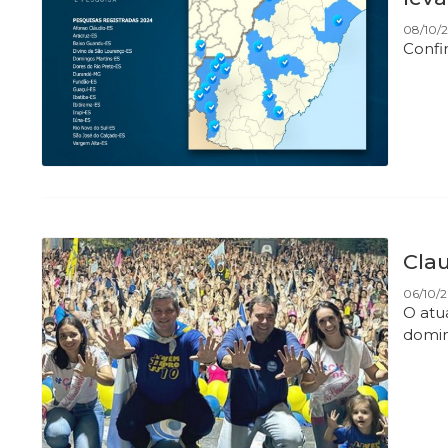
08/10/
Confi
Clau
06/10/
O atu
domin