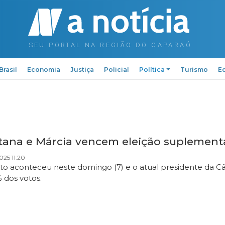
Brasil
Economia
Justiça
Policial
Política
Turismo
Ed
tana e Márcia vencem eleição suplement
025 11:20
ito aconteceu neste domingo (7) e o atual presidente da Câm
% dos votos.