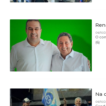
Rena
06/10/
O com
(6)
Na 
06/10/