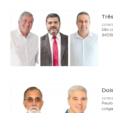
Trê
22/08/2
São c
(MDB
Doi
22/08/2
Paulo
colig