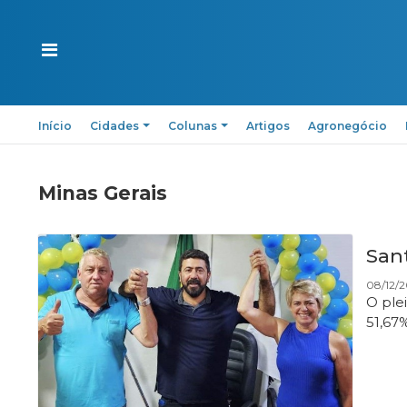
Início
Cidades
Colunas
Artigos
Agronegócio
Minas Gerais
San
08/12/2
O ple
51,67