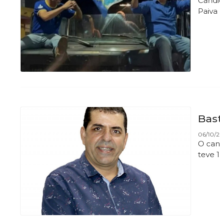
Candi
Paiva
Bast
06/10/
O can
teve 1