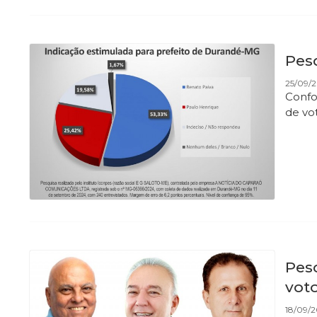
Pes
25/09/2
Confo
de vo
Pes
vot
18/09/2