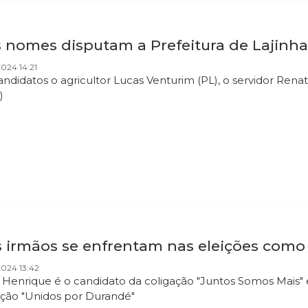
s nomes disputam a Prefeitura de Lajinha
024 14:21
andidatos o agricultor Lucas Venturim (PL), o servidor Re
)
s irmãos se enfrentam nas eleições como
024 13:42
 Henrique é o candidato da coligação "Juntos Somos Mais" 
ação "Unidos por Durandé"