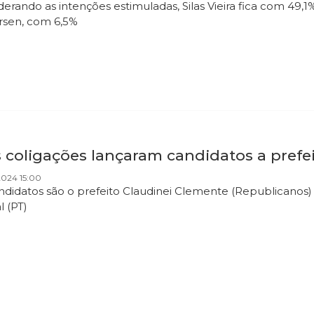
derando as intenções estimuladas, Silas Vieira fica com 49,
rsen, com 6,5%
s coligações lançaram candidatos a prefe
2024 15:00
ndidatos são o prefeito Claudinei Clemente (Republicanos) –
l (PT)