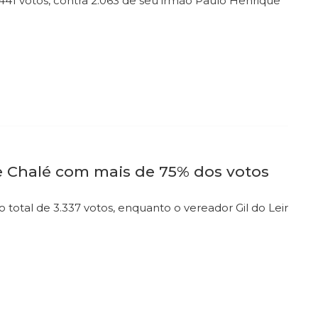
441 votos, contra 2.063 de seu irmão Paulo Henrique
de Chalé com mais de 75% dos votos
total de 3.337 votos, enquanto o vereador Gil do Leir