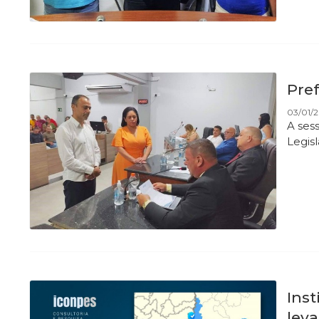
Pref
03/01/2
A ses
Legis
Ins
lev