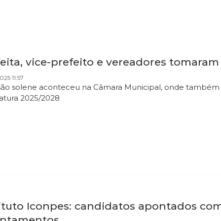
eita, vice-prefeito e vereadores tomaram
025 11:57
são solene aconteceu na Câmara Municipal, onde também a
latura 2025/2028
tituto Iconpes: candidatos apontados co
antamentos