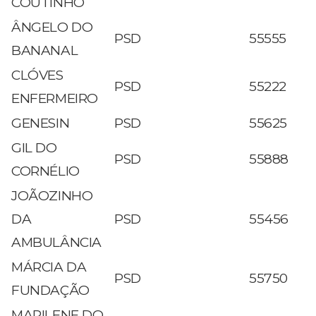
COUTINHO
ÂNGELO DO
PSD
55555
BANANAL
CLÓVES
PSD
55222
ENFERMEIRO
GENESIN
PSD
55625
GIL DO
PSD
55888
CORNÉLIO
JOÃOZINHO
DA
PSD
55456
AMBULÂNCIA
MÁRCIA DA
PSD
55750
FUNDAÇÃO
MARILENE DO