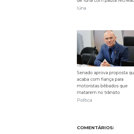
de Iúna com pauta rechea
Iúna
Senado aprova proposta q
acaba com fiança para
motoristas bêbados que
matarem no trânsito
Política
COMENTÁRIOS: