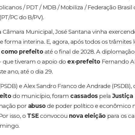
icanos / PDT / MDB / Mobiliza / Federação Brasil 
 (PT/PC do B/PV).
 Câmara Municipal, José Santana vinha exercend
de forma interina. E, agora, após todos os trâmites 
r
como prefeito
até o final de 2028. A diplomação
 que tiveram o apoio do
ex-prefeito
Fernando A
te ano, até o dia 29.
 (PSDB) e Alex Sandro Franco de Andrade (PSDB),
eito
do município, foram
cassados
pela
Justiça 
nação por
abuso
de poder político e econômico 
or isso, o
TSE
convocou
nova eleição
para os c
domingo.