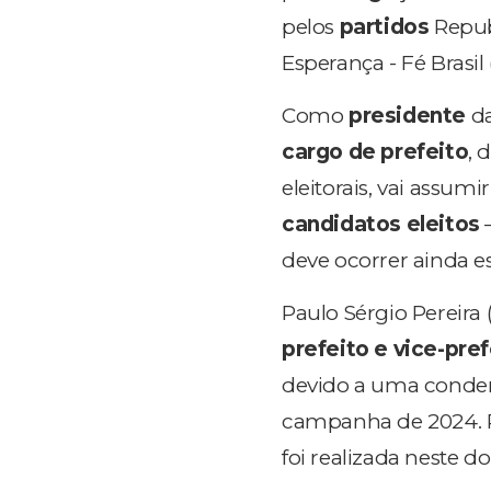
pelos
partidos
Republ
Esperança - Fé Brasil
Como
presidente
da
cargo de prefeito
, 
eleitorais, vai assumi
candidatos eleitos
–
deve ocorrer ainda es
Paulo Sérgio Pereira
prefeito e vice-pref
devido a uma conde
campanha de 2024. P
foi realizada neste 