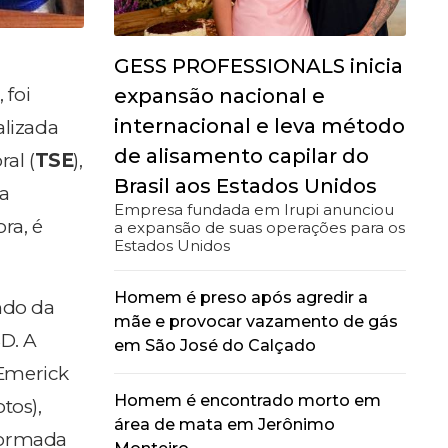
GESS PROFESSIONALS inicia
 foi
expansão nacional e
internacional e leva método
alizada
de alisamento capilar do
al (
TSE
),
Brasil aos Estados Unidos
da
Empresa fundada em Irupi anunciou
ra, é
a expansão de suas operações para os
Estados Unidos
Homem é preso após agredir a
do da
mãe e provocar vazamento de gás
D. A
em São José do Calçado
 Emerick
Homem é encontrado morto em
tos),
área de mata em Jerônimo
 formada