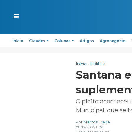
Início
Cidades
Colunas
Artigos
Agronegócio
Política
Início
Santana e
suplement
O pleito aconteceu
Municipal, que se t
Por
Marcos Freire
08/12/2025 11:20
2 minutos de leitura