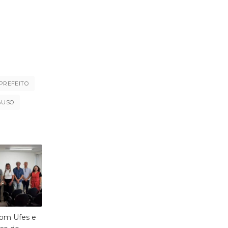
PREFEITO
BUSO
com Ufes e