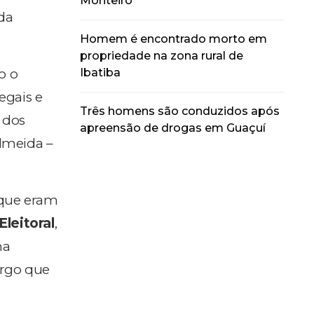
Monteiro
da
Homem é encontrado morto em
propriedade na zona rural de
Ibatiba
o o
legais e
Três homens são conduzidos após
 dos
apreensão de drogas em Guaçuí
lmeida –
 que eram
Eleitoral
,
na
argo que