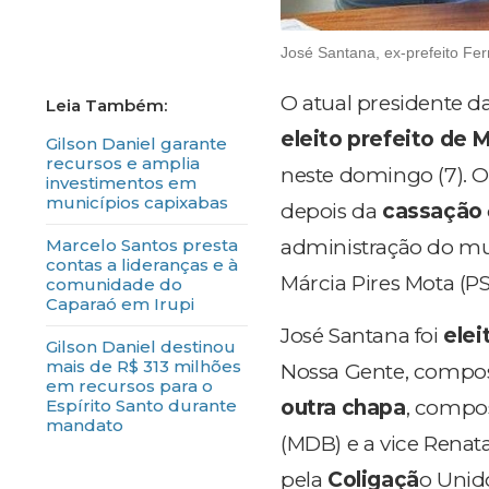
José Santana, ex-prefeito Fer
O atual presidente d
eleito prefeito de 
Gilson Daniel garante
recursos e amplia
neste domingo (7). O 
investimentos em
municípios capixabas
depois da
cassação
Marcelo Santos presta
administração do mu
contas a lideranças e à
Márcia Pires Mota (P
comunidade do
Caparaó em Irupi
José Santana foi
elei
Gilson Daniel destinou
mais de R$ 313 milhões
Nossa Gente, compos
em recursos para o
Espírito Santo durante
outra chapa
, compos
mandato
(MDB) e a vice Renata
pela
Coligaçã
o Unid