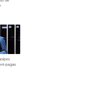
rso de
e
golpes
 pré-pagas