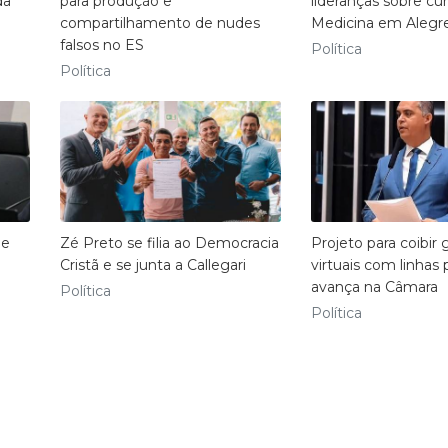
da
para produção e
lideranças sobre cu
compartilhamento de nudes
Medicina em Alegr
falsos no ES
Política
Política
ue
Zé Preto se filia ao Democracia
Projeto para coibir 
Cristã e se junta a Callegari
virtuais com linhas
avança na Câmara
Política
Política