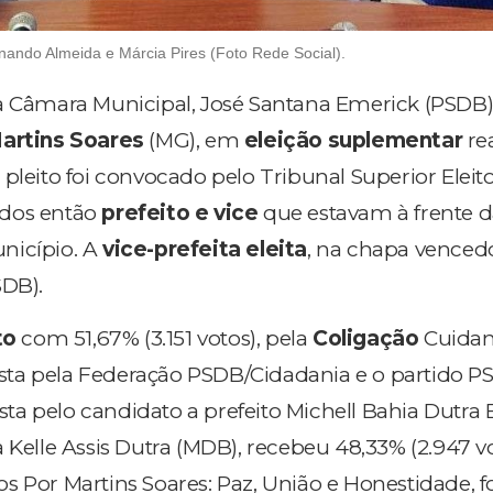
nando Almeida e Márcia Pires (Foto Rede Social).
a Câmara Municipal, José Santana Emerick (PSDB),
Martins Soares
(MG), em
eleição suplementar
re
pleito foi convocado pelo Tribunal Superior Eleitor
dos então
prefeito e vice
que estavam à frente 
nicípio. A
vice-prefeita eleita
, na chapa vencedo
SDB).
to
com 51,67% (3.151 votos), pela
Coligação
Cuidan
ta pela Federação PSDB/Cidadania e o partido PS
ta pelo candidato a prefeito Michell Bahia Dutra
 Kelle Assis Dutra (MDB), recebeu 48,33% (2.947 vo
os Por Martins Soares: Paz, União e Honestidade,