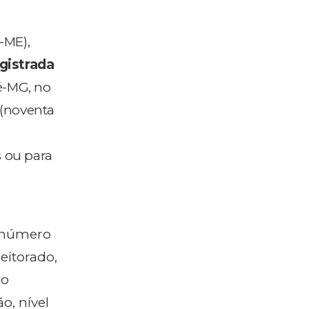
-ME),
gistrada
é-MG, no
(noventa
s ou para
o número
eitorado,
do
o, nível