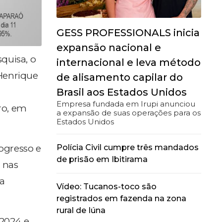
GESS PROFESSIONALS inicia
expansão nacional e
squisa, o
internacional e leva método
 Henrique
de alisamento capilar do
Brasil aos Estados Unidos
Empresa fundada em Irupi anunciou
ro, em
a expansão de suas operações para os
Estados Unidos
Polícia Civil cumpre três mandados
rogresso e
de prisão em Ibitirama
a nas
a
Vídeo: Tucanos-toco são
registrados em fazenda na zona
rural de Iúna
2024 e