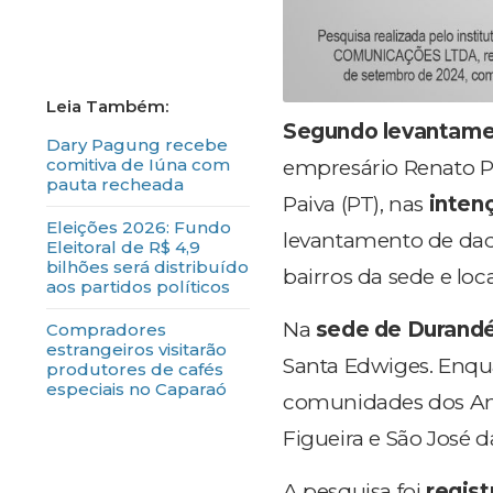
Segundo levantam
Dary Pagung recebe
comitiva de Iúna com
empresário Renato P
pauta recheada
Paiva (PT), nas
inten
Eleições 2026: Fundo
levantamento de da
Eleitoral de R$ 4,9
bilhões será distribuído
bairros da sede e loc
aos partidos políticos
Na
sede de Durand
Compradores
estrangeiros visitarão
Santa Edwiges. Enq
produtores de cafés
especiais no Caparaó
comunidades dos And
Figueira e São José d
A pesquisa foi
regist