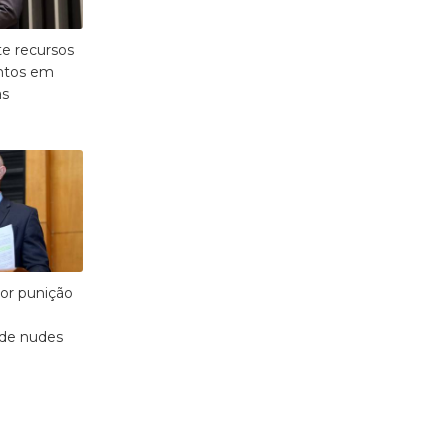
te recursos
entos em
as
or punição
de nudes