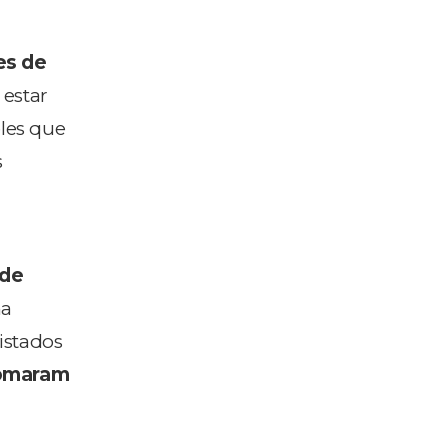
es de
 estar
eles que
s
a
de
ma
vistados
omaram