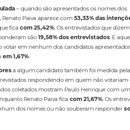
ulada
– quando são apresentados os nomes dos
o, Renato Paiva aparece com
53,33% das intençõ
que fica
com 25,42%
. Os entrevistados que dizem
esponderam são
19,58% dos entrevistados
. E aqu
o votar em nenhum dos candidatos apresentado
m
em 1,67%
.
tores
a algum candidato também foi medida pel
ntrevistados respondendo em quem não votariam
dados coletados mostram Paulo Henrique com u
enquanto Renato Paiva fica
com 21,67%
. Os entre
enhum dos nomes ou não souberam responder
s