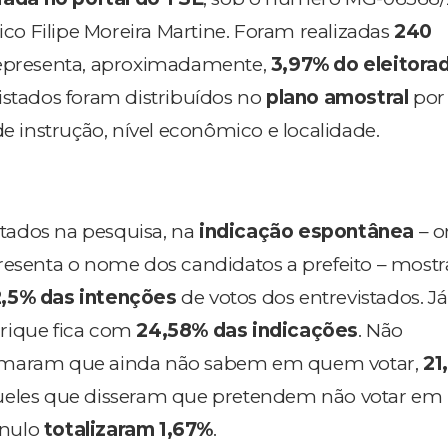
tico Filipe Moreira Martine. Foram realizadas
240
representa, aproximadamente,
3,97% do eleitora
istados foram distribuídos no
plano amostral
por
de instrução, nível econômico e localidade.
ados na pesquisa, na
indicação espontânea
– o
resenta o nome dos candidatos a prefeito – most
,5% das intenções
de votos dos entrevistados. Já
rique fica com
24,58% das indicações
. Não
rmaram que ainda não sabem em quem votar,
21
queles que disseram que pretendem não votar em
/nulo
totalizaram 1,67%
.