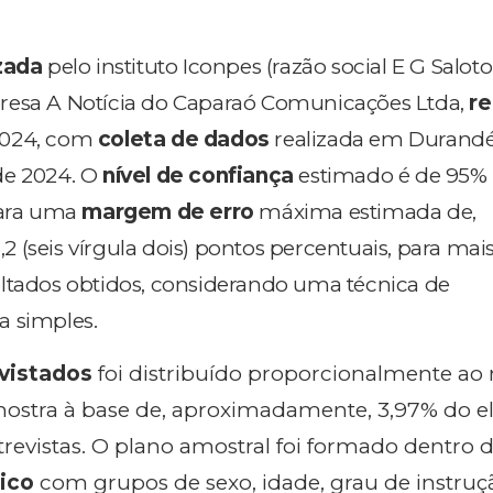
izada
pelo instituto Iconpes (razão social E G Saloto
resa A Notícia do Caparaó Comunicações Ltda,
re
2024, com
coleta de dados
realizada em Durand
e 2024. O
nível de confiança
estimado é de 95% 
para uma
margem de erro
máxima estimada de,
 (seis vírgula dois) pontos percentuais, para mai
ltados obtidos, considerando uma técnica de
a simples.
vistados
foi distribuído proporcionalmente a
mostra à base de, aproximadamente, 3,97% do el
revistas. O plano amostral foi formado dentro 
ico
com grupos de sexo, idade, grau de instruçã