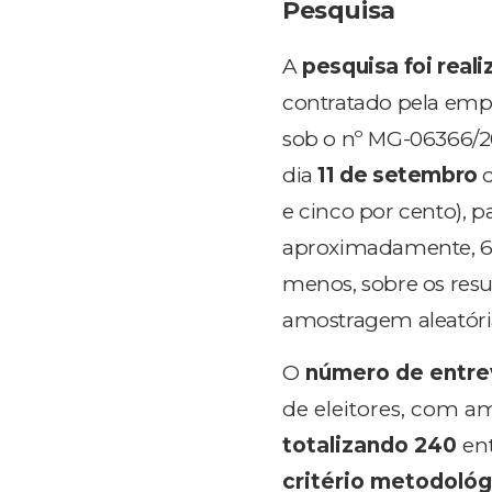
Pesquisa
A
pesquisa foi real
contratado pela emp
sob o nº MG-06366/
dia
11 de setembro
d
e cinco por cento), 
aproximadamente, 6,2
menos, sobre os resu
amostragem aleatóri
O
número de entre
de eleitores, com a
totalizando 240
ent
critério metodológ