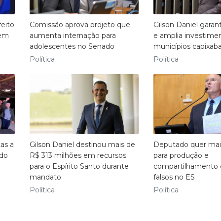
eito
Comissão aprova projeto que
Gilson Daniel garan
 em
aumenta internação para
e amplia investim
adolescentes no Senado
municípios capixab
Política
Política
as a
Gilson Daniel destinou mais de
Deputado quer mai
 do
R$ 313 milhões em recursos
para produção e
para o Espírito Santo durante
compartilhamento 
mandato
falsos no ES
Política
Política