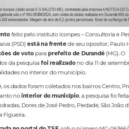
ento
feito pelo instituto Iconpes – Consultoria e Pe
aiva (PSD)
está na frente
de seu opositor, Paulo
ções de voto
para
prefeito de Durandé
(MG). O
dos da pesquisa
foi realizado
no dia 11 de setemb
alidades no interior do município.
é
, os dados foram coletados nos bairros Centro, P
uanto no
interior do município
, a pesquisa foi feit
radas, Dores de José Pedro, Piedade, São João d
a Figueira.
rada no portal do TSE
, sob o número MG-06366/