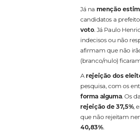
Já na
menção estim
candidatos a prefeit
voto
. Já Paulo Henri
indecisos ou não r
afirmam que não irã
(branco/nulo) ficara
A
rejeição dos elei
pesquisa, com os e
forma alguma
. Os 
rejeição de 37,5%
, 
que não rejeitam n
40,83%
.