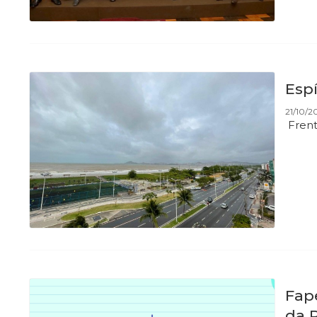
Espí
21/10/2
Frent
Fape
da 