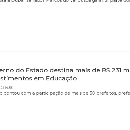
sita a Dubai, senador Marcos do Val busca garantir parte do
erno do Estado destina mais de R$ 231 m
estimentos em Educação
21 14:55
o contou com a participação de mais de 50 prefeitos, prefei