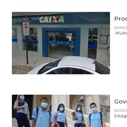
Pro
30/09/
Multa
Gov
30/09/2
Estág