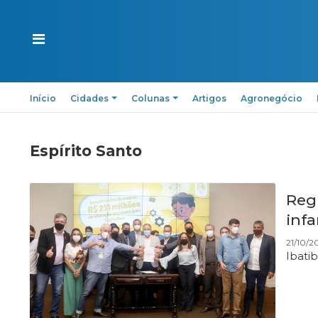
Início
Cidades
Colunas
Artigos
Agronegócio
Espírito Santo
Reg
infa
21/10/2
Ibati