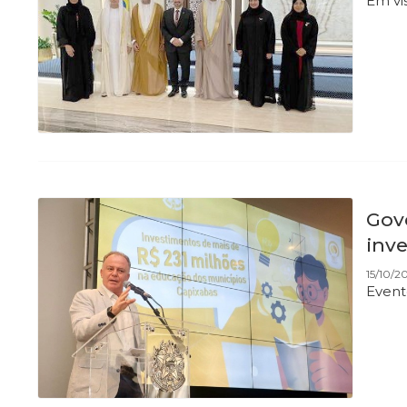
Em vi
Gov
inv
15/10/20
Event