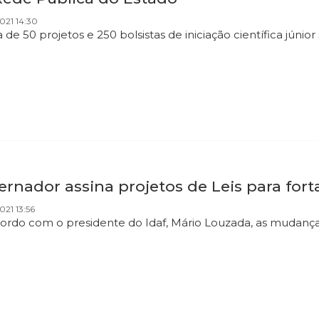
021 14:30
 de 50 projetos e 250 bolsistas de iniciação científica júni
rnador assina projetos de Leis para forta
021 13:56
ordo com o presidente do Idaf, Mário Louzada, as mudança