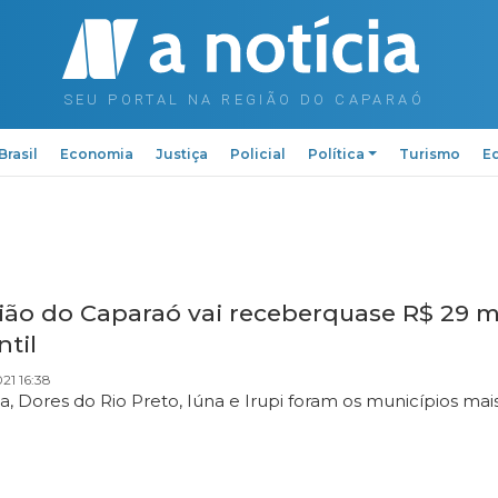
Brasil
Economia
Justiça
Policial
Política
Turismo
Ed
ião do Caparaó vai receberquase R$ 29 m
ntil
021 16:38
ba, Dores do Rio Preto, Iúna e Irupi foram os municípios mai