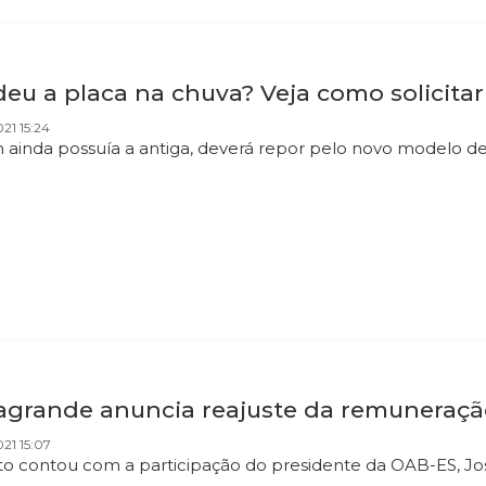
deu a placa na chuva? Veja como solicita
021 15:24
ainda possuía a antiga, deverá repor pelo novo modelo d
agrande anuncia reajuste da remuneraçã
021 15:07
o contou com a participação do presidente da OAB-ES, José