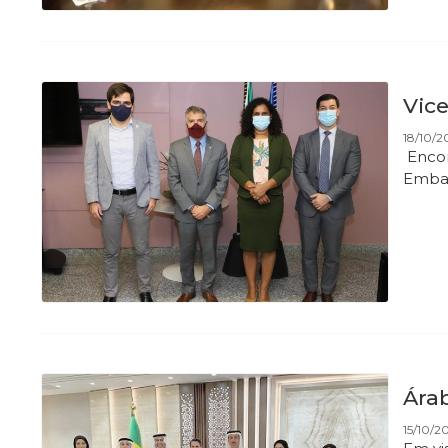
Vice
18/10/2
Encon
Embai
Árab
15/10/20