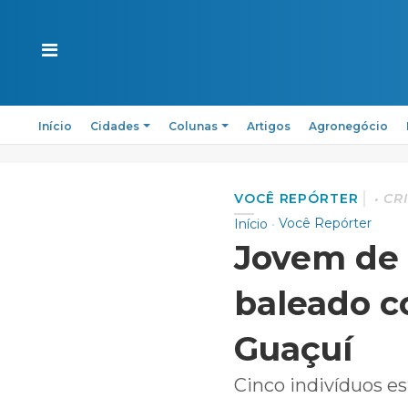
Início
Cidades
Colunas
Artigos
Agronegócio
VOCÊ REPÓRTER
CR
Você Repórter
Início
Jovem de 
baleado c
Guaçuí
Cinco indivíduos e