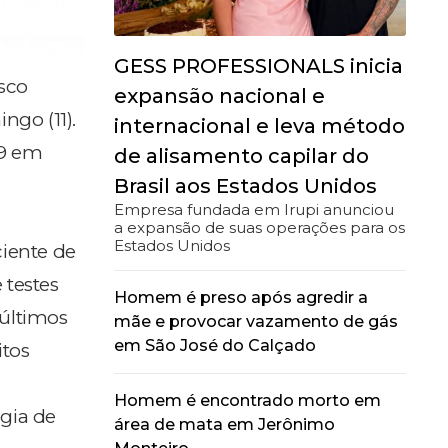
GESS PROFESSIONALS inicia
isco
expansão nacional e
ngo (11).
internacional e leva método
19 em
de alisamento capilar do
Brasil aos Estados Unidos
Empresa fundada em Irupi anunciou
a expansão de suas operações para os
Estados Unidos
ciente de
 testes
Homem é preso após agredir a
 últimos
mãe e provocar vazamento de gás
em São José do Calçado
itos
Homem é encontrado morto em
égia de
área de mata em Jerônimo