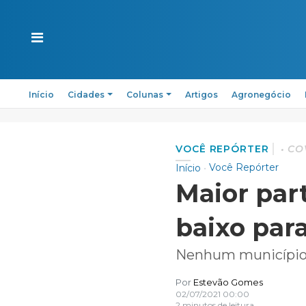
Início
Cidades
Colunas
Artigos
Agronegócio
VOCÊ REPÓRTER
CO
Você Repórter
Início
Maior part
baixo para
Nenhum município d
Por
Estevão Gomes
02/07/2021 00:00
2 minutos de leitura