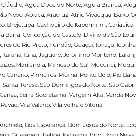
Cláudio, Água Doce do Norte, Águia Branca, Aleg
Rio Novo, Apiacá, Aracruz, Atílio Vivácqua, Baixo 
o, Brejetuba, Cachoeiro de Itapemirim, Cariacica, 
da Barra, Conceição do Castelo, Divino de São Lou
res do Rio Preto, Fundão, Guaçuí, Ibiraçu, Iconha
 Itarana, Iúna, Jaguaré, Jerônimo Monteiro, Laran
taízes, Marilândia, Mimoso do Sul, Mucurici, Muqui
ro Canário, Pinheiros, Piúma, Ponto Belo, Rio Bana
á, Santa Teresa, São Domingos do Norte, São Gabri
Canaã, Serra, Sooretama, Vargem Alta, Venda No
Pavão, Vila Valério, Vila Velha e Vitória.
hieta, Boa Esperança, Bom Jesus do Norte, Ec
, Guarapari, Ibatiba, Ibitirama, Irupi, João Neiva,