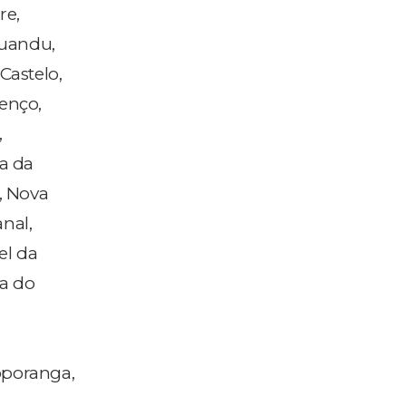
re,
Guandu,
Castelo,
renço,
,
ja da
, Nova
nal,
el da
va do
oporanga,