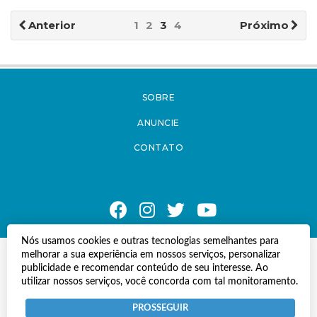
Anterior
1
2
3
4
Próximo
SOBRE
ANUNCIE
CONTATO
Nós usamos cookies e outras tecnologias semelhantes para
melhorar a sua experiência em nossos serviços, personalizar
© Copyright 2021 A Notícia do Caparaó.
publicidade e recomendar conteúdo de seu interesse. Ao
Todos os direitos reservados.
utilizar nossos serviços, você concorda com tal monitoramento.
Desenvolvido por
Termos e Políticas de Uso
Privacidade
PROSSEGUIR