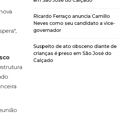
em São José do Calçado
 nova
Ricardo Ferraço anuncia Camillo
Neves como seu candidato a vice-
governador
spera",
Suspeito de ato obsceno diante de
crianças é preso em São José do
isco
Calçado
strutura
ndo
anceira
reunião