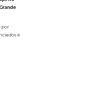
 Grande
 por
nciados e