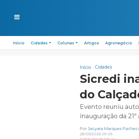
Início
Cidades
Colunas
Artigos
Agronegócio
Cidades
Início
Sicredi i
do Calçad
Evento reuniu auto
inauguração da 21ª 
Por
Jacyara Marques Pachec
28/05/2026 09:05
2 minutos de leitura