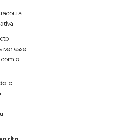
stacou a
tiva.
acto
viver esse
s com o
do, o
a
ão
spírito