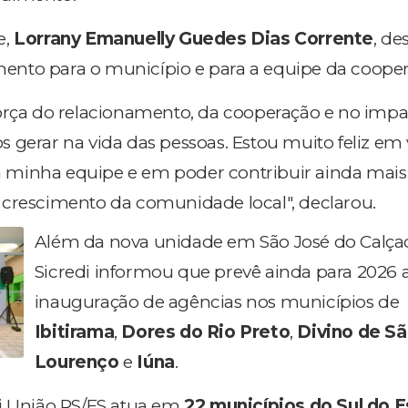
e,
Lorrany Emanuelly Guedes Dias Corrente
, de
nto para o município e para a equipe da coopera
orça do relacionamento, da cooperação e no imp
 gerar na vida das pessoas. Estou muito feliz em 
minha equipe e em poder contribuir ainda mai
 crescimento da comunidade local", declarou.
Além da nova unidade em São José do Calça
Sicredi informou que prevê ainda para 2026 
inauguração de agências nos municípios de
Ibitirama
,
Dores do Rio Preto
,
Divino de S
Lourenço
e
Iúna
.
di União RS/ES atua em
22 municípios do Sul do E