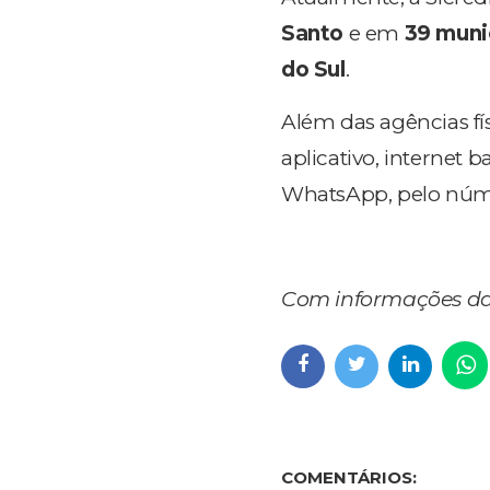
Santo
e em
39 muni
do Sul
.
Além das agências fí
aplicativo, internet
WhatsApp, pelo nú
Com informações da
COMENTÁRIOS: