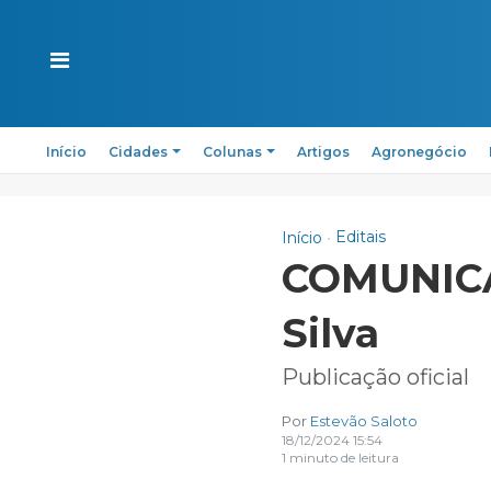
Início
Cidades
Colunas
Artigos
Agronegócio
Editais
Início
COMUNICAD
Silva
Publicação oficial
Por
Estevão Saloto
18/12/2024 15:54
1 minuto de leitura