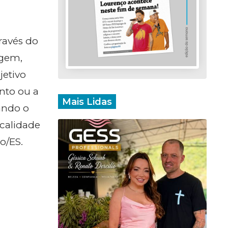
ravés do
agem,
jetivo
nto ou a
Mais Lidas
ando o
ocalidade
o/ES.