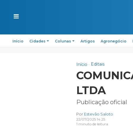
Início
Cidades
Colunas
Artigos
Agronegócio
Editais
Início
COMUNICA
LTDA
Publicação oficial
Por
Estevão Saloto
22/07/2025 14:25
1 minuto de leitura