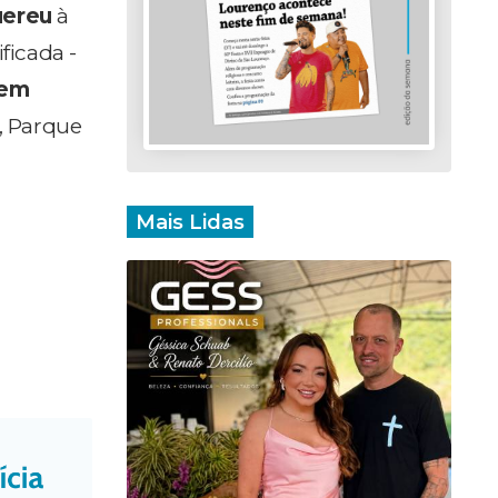
uereu
à
ficada -
sem
7, Parque
Mais Lidas