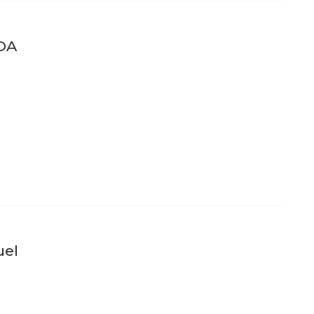
DA
uel