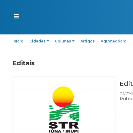
Início
Cidades
Colunas
Artigos
Agronegócio
Editais
Edit
03/07/
Public