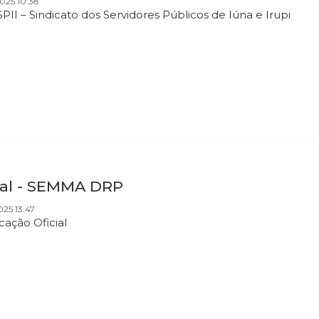
025 10:38
PII – Sindicato dos Servidores Públicos de Iúna e Irupi
tal - SEMMA DRP
025 13:47
cação Oficial