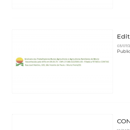
Edi
03/07/
Publi
CON