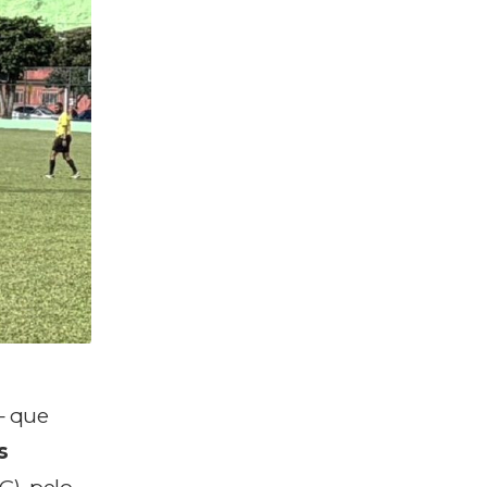
– que
s