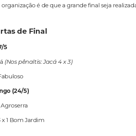
 organização é de que a grande final seja realiza
rtas de Final
7/5
cá
(Nos pênaltis: Jacá 4 x 3)
 Fabuloso
go (24/5)
3 Agroserra
3 x 1 Bom Jardim