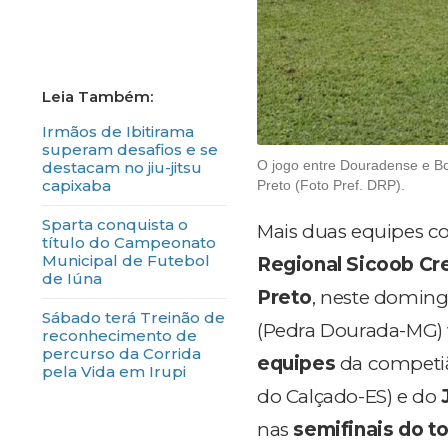
Irmãos de Ibitirama
superam desafios e se
O jogo entre Douradense e Bo
destacam no jiu-jitsu
capixaba
Preto (Foto Pref. DRP).
Sparta conquista o
Mais duas equipes c
título do Campeonato
Municipal de Futebol
Regional Sicoob Cr
de Iúna
Preto
, neste doming
Sábado terá Treinão de
(Pedra Dourada-MG) 
reconhecimento de
percurso da Corrida
equipes
da competiã
pela Vida em Irupi
do Calçado-ES) e do
nas
semifinais do t