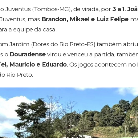
o Juventus (Tombos-MG), de virada, por
3 a 1
.
Joã
o Juventus, mas
Brandon, Mikael e Luiz Felipe
ma
ara a equipe da casa.
Bom Jardim (Dores do Rio Preto-ES) também abriu 
as o
Douradense
virou e venceu a partida, també
el, Maurício e Eduardo
.
Os jogos acontecem no 
o Rio Preto.