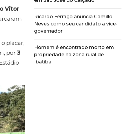
em São José do Calçado
o Vitor
Ricardo Ferraço anuncia Camillo
rcaram
Neves como seu candidato a vice-
governador
o placar,
Homem é encontrado morto em
m, por
3
propriedade na zona rural de
Ibatiba
Estádio