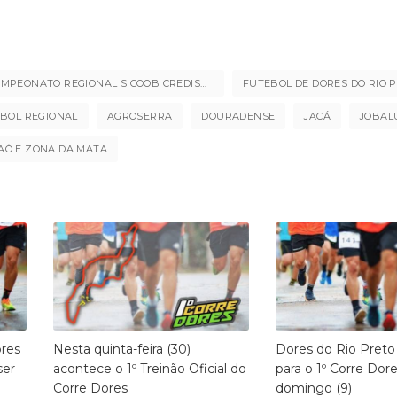
CAMPEONATO REGIONAL SICOOB CREDISUDESTE
FUTEBOL DE DORES DO RIO 
EBOL REGIONAL
AGROSERRA
DOURADENSE
JACÁ
JOBAL
AÓ E ZONA DA MATA
ores
Nesta quinta-feira (30)
Dores do Rio Preto
ser
acontece o 1º Treinão Oficial do
para o 1º Corre Dor
Corre Dores
domingo (9)