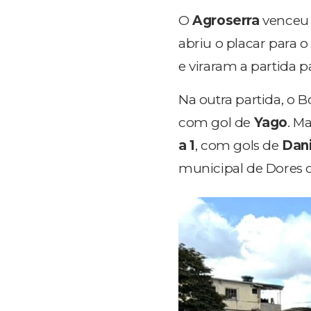
O
Agroserra
venceu 
abriu o placar para 
e viraram a partida p
Na outra partida, o 
com gol de
Yago
. M
a 1
, com gols de
Dani
municipal de Dores d