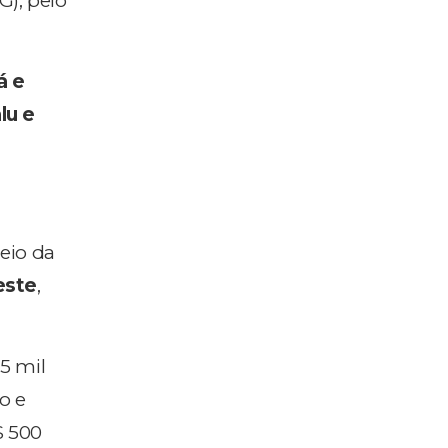
G), pelo
á e
lu e
eio da
este
,
15 mil
o e
 500