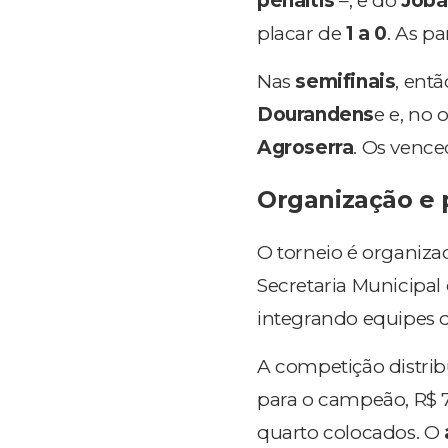
pênaltis
–, e do
Joba
placar de
1 a 0
. As p
Nas
semifinais
, entã
Dourandens
e e, no
Agroserra
. Os vence
Organização e
O torneio é organiza
Secretaria Municipal
integrando equipes 
A competição distri
para o campeão, R$ 7
quarto colocados. O