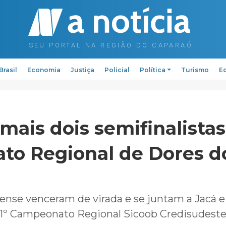
Brasil
Economia
Justiça
Policial
Política
Turismo
Ed
mais dois semifinalista
o Regional de Dores d
ense venceram de virada e se juntam a Jacá e
lo 1º Campeonato Regional Sicoob Credisudest