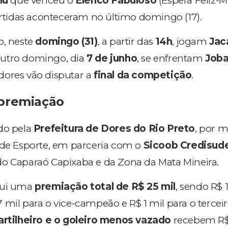
lu
que venceu o
Elenco Fabuloso
(Espera Feliz-M
artidas aconteceram no último domingo (17).
o, neste
domingo (31)
, a partir das
14h
, jogam
Jac
 outro domingo, dia
7 de junho
, se enfrentam
Joba
dores vão disputar a
final da competição
.
 premiação
do pela
Prefeitura de Dores do Rio Preto
, por m
 de Esporte, em parceria com o
Sicoob Credisud
do Caparaó Capixaba e da Zona da Mata Mineira.
bui uma
premiação total de R$ 25 mil
, sendo R$ 
 mil para o vice-campeão e R$ 1 mil para o terceir
artilheiro e o goleiro menos vazado
recebem R$