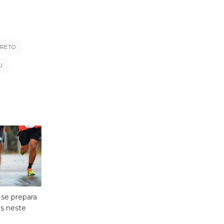
PRETO
U
 se prepara
es neste