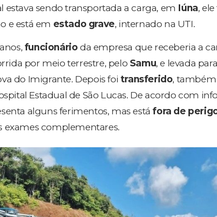
l estava sendo transportada a carga, em
Iúna
, ele
o e está em
estado grave
, internado na UTI.
 anos,
funcionário
da empresa que receberia a ca
orrida por meio terrestre, pelo
Samu
, e levada par
va do Imigrante. Depois foi
transferido
, também
Hospital Estadual de São Lucas. De acordo com in
resenta alguns ferimentos, mas está
fora de perig
ns exames complementares.