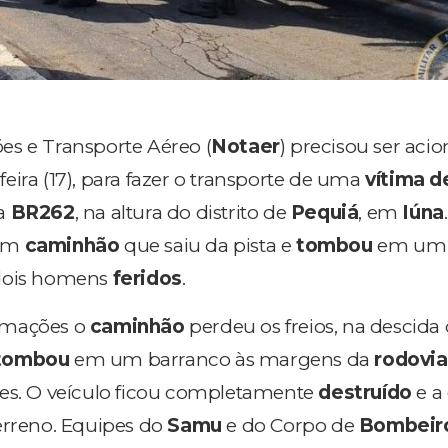
es e Transporte Aéreo (
Notaer
) precisou ser aci
eira (17), para fazer o transporte de uma
vítima d
na
BR262
, na altura do distrito de
Pequiá
, em
Iúna
 um
caminhão
que saiu da pista e
tombou
em um
 dois homens
feridos
.
rmações o
caminhão
perdeu os freios, na descid
tombou
em um barranco às margens da
rodovia
zes. O veículo ficou completamente
destruído
e a
erreno. Equipes do
Samu
e do Corpo de
Bombeir