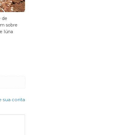
e de
am sobre
e Iúna
e sua conta