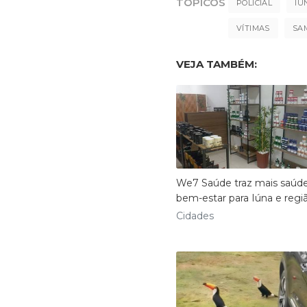
TÓPICOS
POLÍCIAL
IÚ
VÍTIMAS
SA
VEJA TAMBÉM:
We7 Saúde traz mais saúd
bem-estar para Iúna e regi
Cidades