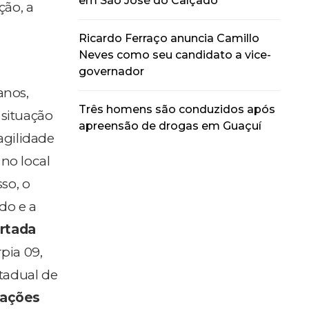
em São José do Calçado
ção, a
Ricardo Ferraço anuncia Camillo
Neves como seu candidato a vice-
governador
anos,
Três homens são conduzidos após
situação
apreensão de drogas em Guaçuí
agilidade
, no local
sso, o
do e a
rtada
pia 09,
stadual de
mações