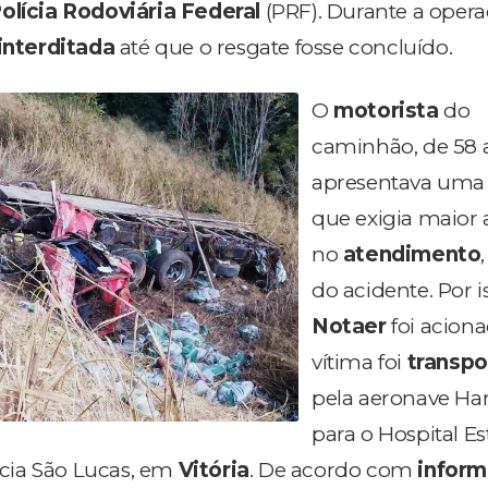
olícia Rodoviária Federal
(PRF). Durante a opera
interditada
até que o resgate fosse concluído.
O
motorista
do
caminhão, de 58 
apresentava uma 
que exigia maior 
no
atendimento
do acidente. Por i
Notaer
foi aciona
vítima foi
transpo
pela aeronave Har
para o Hospital E
cia São Lucas, em
Vitória
. De acordo com
infor