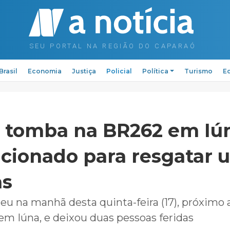
Brasil
Economia
Justiça
Policial
Política
Turismo
Ed
 tomba na BR262 em Iú
acionado para resgatar
as
eu na manhã desta quinta-feira (17), próximo 
 em Iúna, e deixou duas pessoas feridas