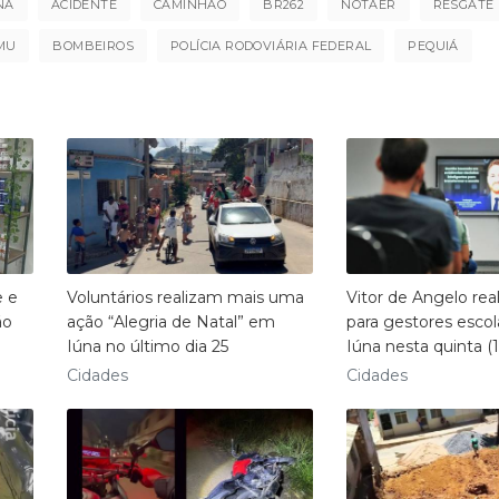
NA
ACIDENTE
CAMINHÃO
BR262
NOTAER
RESGATE
MU
BOMBEIROS
POLÍCIA RODOVIÁRIA FEDERAL
PEQUIÁ
e e
Voluntários realizam mais uma
Vitor de Angelo real
ão
ação “Alegria de Natal” em
para gestores esco
Iúna no último dia 25
Iúna nesta quinta (1
Cidades
Cidades