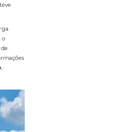
 teve
rga
a o
 de
formações
o
,