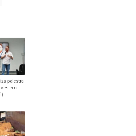
iza palestra
lares em
1)