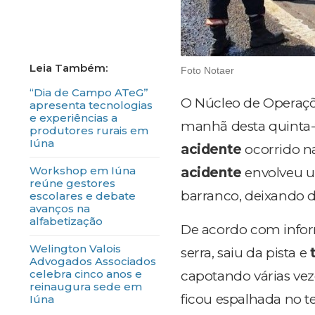
Foto Notaer
“Dia de Campo ATeG”
O Núcleo de Operaçõ
apresenta tecnologias
e experiências a
manhã desta quinta-f
produtores rurais em
Iúna
acidente
ocorrido 
Workshop em Iúna
acidente
envolveu
reúne gestores
barranco, deixando
escolares e debate
avanços na
alfabetização
De acordo com info
Welington Valois
serra, saiu da pista e
Advogados Associados
celebra cinco anos e
capotando várias ve
reinaugura sede em
ficou espalhada no t
Iúna