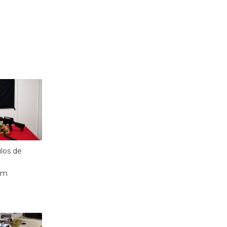
los de
em