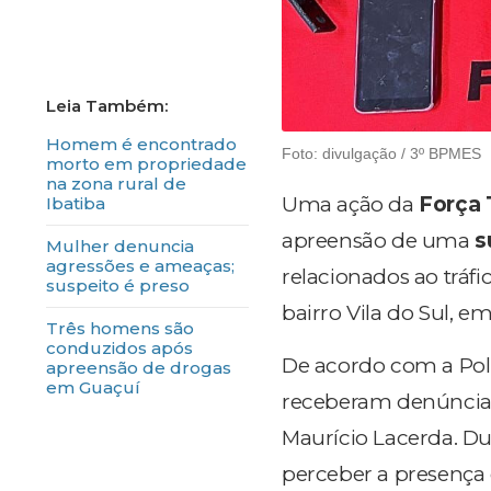
Homem é encontrado
Foto: divulgação / 3º BPMES
morto em propriedade
na zona rural de
Uma ação da
Força 
Ibatiba
apreensão de uma
s
Mulher denuncia
agressões e ameaças;
relacionados ao tráfi
suspeito é preso
bairro Vila do Sul, em
Três homens são
conduzidos após
De acordo com a Polí
apreensão de drogas
em Guaçuí
receberam denúncias
Maurício Lacerda. D
perceber a presença 