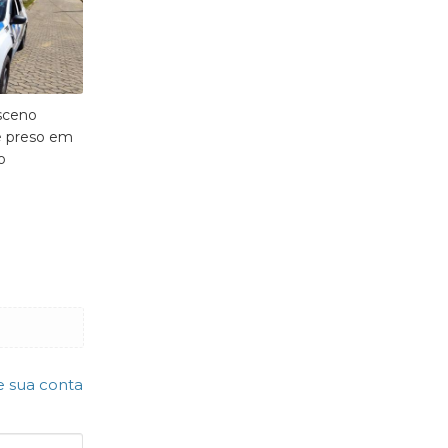
sceno
 é preso em
o
e sua conta