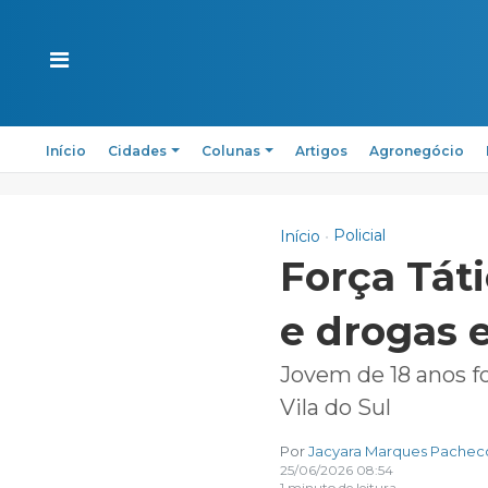
Início
Cidades
Colunas
Artigos
Agronegócio
Policial
Início
Força Tát
e drogas 
Jovem de 18 anos fo
Vila do Sul
Por
Jacyara Marques Pachec
25/06/2026 08:54
1 minuto de leitura