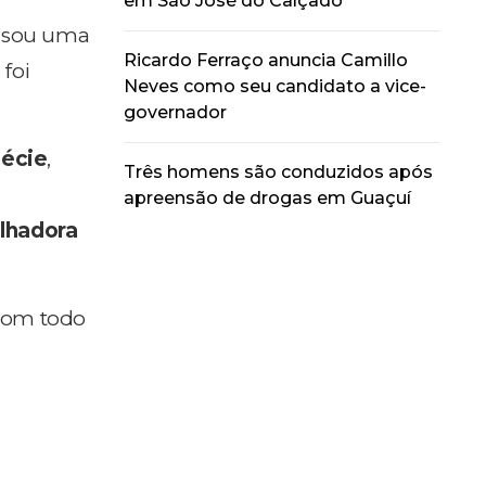
em São José do Calçado
ensou uma
Ricardo Ferraço anuncia Camillo
 foi
Neves como seu candidato a vice-
governador
écie
,
Três homens são conduzidos após
apreensão de drogas em Guaçuí
lhadora
 com todo