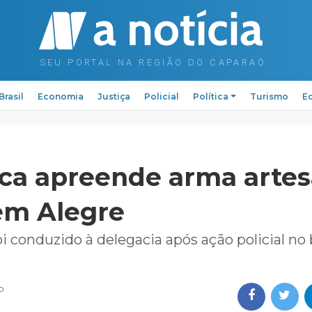
Brasil
Economia
Justiça
Policial
Política
Turismo
Ed
ica apreende arma artes
em Alegre
i conduzido à delegacia após ação policial no 
o