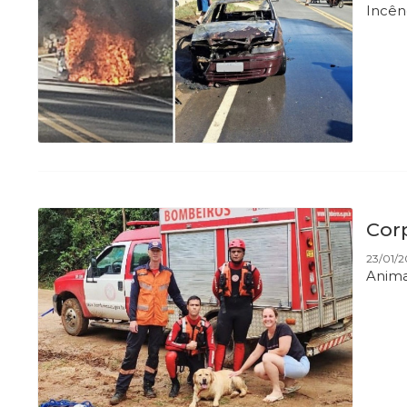
Incên
Cor
23/01/2
Anima