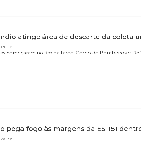
ndio atinge área de descarte da coleta u
026 10:19
s começaram no fim da tarde. Corpo de Bombeiros e Defe
ro pega fogo às margens da ES-181 dentr
026 16:52