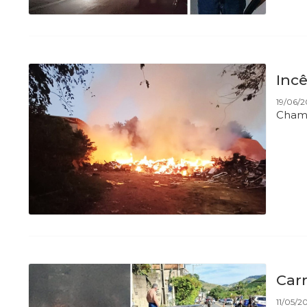
Incê
19/06/2
Chama
Car
11/05/2