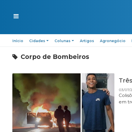
Início
Cidades
Colunas
Artigos
Agronegócio
Corpo de Bombeiros
Trê
03/07/2
Colisõ
em tr