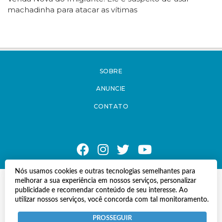
machadinha para atacar as vítimas
SOBRE
ANUNCIE
CONTATO
Nós usamos cookies e outras tecnologias semelhantes para
melhorar a sua experiência em nossos serviços, personalizar
© Copyright 2021 A Notícia do Caparaó.
publicidade e recomendar conteúdo de seu interesse. Ao
Todos os direitos reservados.
utilizar nossos serviços, você concorda com tal monitoramento.
Desenvolvido por
Termos e Políticas de Uso
Privacidade
PROSSEGUIR