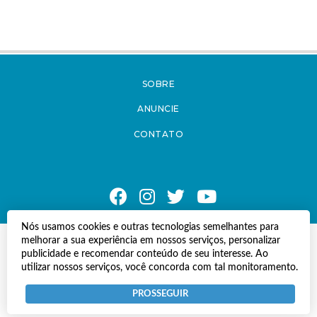
SOBRE
ANUNCIE
CONTATO
Nós usamos cookies e outras tecnologias semelhantes para
melhorar a sua experiência em nossos serviços, personalizar
© Copyright 2021 A Notícia do Caparaó.
publicidade e recomendar conteúdo de seu interesse. Ao
Todos os direitos reservados.
utilizar nossos serviços, você concorda com tal monitoramento.
Desenvolvido por
Termos e Políticas de Uso
Privacidade
PROSSEGUIR