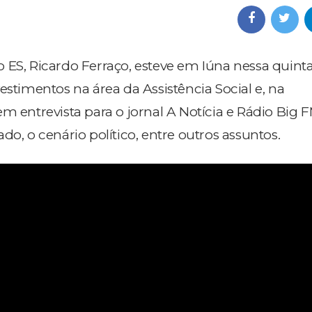
 ES, Ricardo Ferraço, esteve em Iúna nessa quinta
estimentos na área da Assistência Social e, na
m entrevista para o jornal A Notícia e Rádio Big 
do, o cenário político, entre outros assuntos.