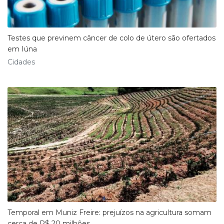
Testes que previnem câncer de colo de útero são ofertados
em Iúna
Cidades
Temporal em Muniz Freire: prejuízos na agricultura somam
cerca de R$ 20 milhões