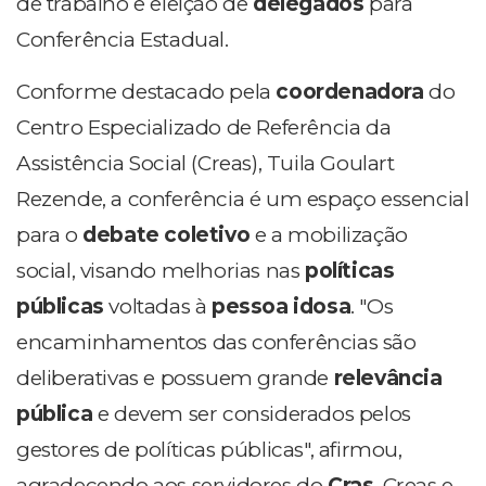
de trabalho e eleição de
delegados
para
Conferência Estadual.
Conforme destacado pela
coordenadora
do
Centro Especializado de Referência da
Assistência Social (Creas), Tuila Goulart
Rezende, a conferência é um espaço essencial
para o
debate coletivo
e a mobilização
social, visando melhorias nas
políticas
públicas
voltadas à
pessoa idosa
. "Os
encaminhamentos das conferências são
deliberativas e possuem grande
relevância
pública
e devem ser considerados pelos
gestores de políticas públicas", afirmou,
agradecendo aos servidores do
Cras
, Creas e