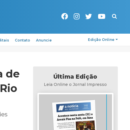
Pesquisa
Edição Online
itais
Contato
Anuncie
a de
Última Edição
Rio
Leia Online o Jornal Impresso
ies