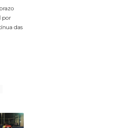
prazo
l
por
tínua das