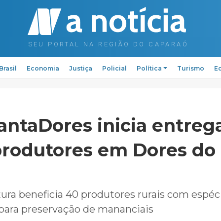
Brasil
Economia
Justiça
Policial
Política
Turismo
Ed
lantaDores inicia entreg
rodutores em Dores do 
itura beneficia 40 produtores rurais com espéc
s para preservação de mananciais