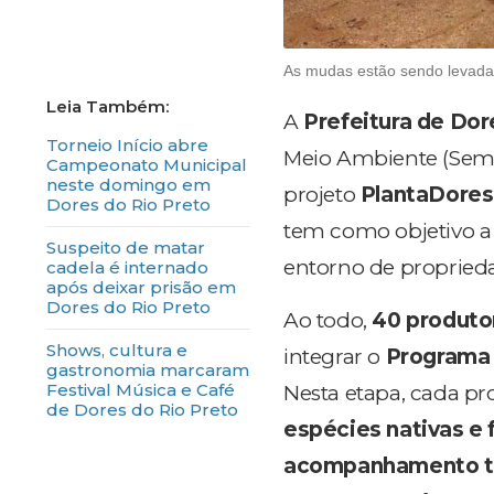
As mudas estão sendo levadas
A
Prefeitura de Dor
Torneio Início abre
Meio Ambiente (Semma
Campeonato Municipal
neste domingo em
projeto
PlantaDores
Dores do Rio Preto
tem como objetivo 
Suspeito de matar
entorno de proprieda
cadela é internado
após deixar prisão em
Dores do Rio Preto
Ao todo,
40 produtor
Shows, cultura e
integrar o
Programa 
gastronomia marcaram
Festival Música e Café
Nesta etapa, cada pr
de Dores do Rio Preto
espécies nativas e f
acompanhamento t