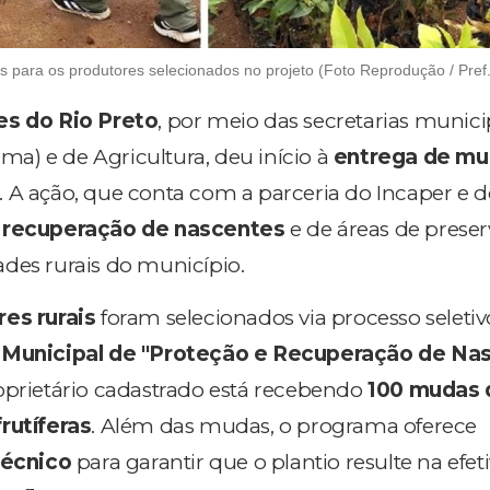
 para os produtores selecionados no projeto (Foto Reprodução / Pref
es do Rio Preto
, por meio das secretarias munici
) e de Agricultura, deu início à
entrega de m
. A ação, que conta com a parceria do Incaper e do
a
recuperação de nascentes
e de áreas de prese
des rurais do município.
es rurais
foram selecionados via processo seletiv
Municipal de "Proteção e Recuperação de Na
oprietário cadastrado está recebendo
100 mudas 
rutíferas
. Além das mudas, o programa oferece
écnico
para garantir que o plantio resulte na efet