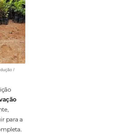
odução /
ição
vação
nte,
ir para a
ompleta.