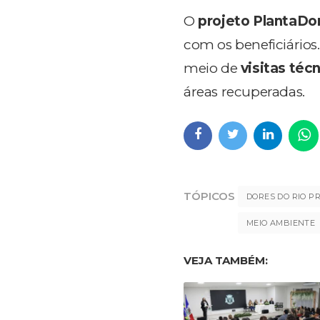
O
projeto PlantaDo
com os beneficiário
meio de
visitas téc
áreas recuperadas.
TÓPICOS
DORES DO RIO P
MEIO AMBIENTE
VEJA TAMBÉM: