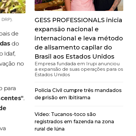
GESS PROFESSIONALS inicia
. DRP).
expansão nacional e
pais de
internacional e leva método
udas
do
de alisamento capilar do
 Idaf,
Brasil aos Estados Unidos
rvação no
Empresa fundada em Irupi anunciou
a expansão de suas operações para os
Estados Unidos
o para
Polícia Civil cumpre três mandados
de prisão em Ibitirama
scentes"
.
de
Vídeo: Tucanos-toco são
registrados em fazenda na zona
iva
rural de Iúna