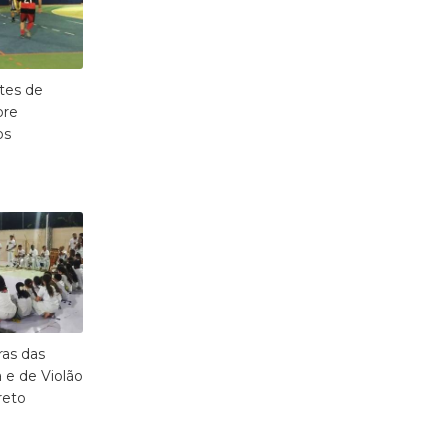
tes de
bre
os
ras das
a e de Violão
reto