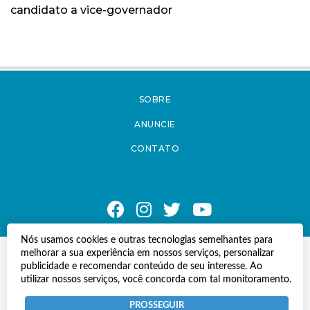
candidato a vice-governador
SOBRE
ANUNCIE
CONTATO
Nós usamos cookies e outras tecnologias semelhantes para
melhorar a sua experiência em nossos serviços, personalizar
© Copyright 2021 A Notícia do Caparaó.
publicidade e recomendar conteúdo de seu interesse. Ao
Todos os direitos reservados.
utilizar nossos serviços, você concorda com tal monitoramento.
Desenvolvido por
Termos e Políticas de Uso
Privacidade
PROSSEGUIR