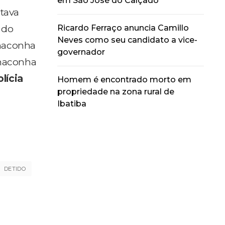
em São José do Calçado
tava
Ricardo Ferraço anuncia Camillo
 do
Neves como seu candidato a vice-
 maconha
governador
 maconha
lícia
Homem é encontrado morto em
propriedade na zona rural de
Ibatiba
DETIDO