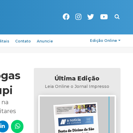
Pesquisa
Edição Online
itais
Contato
Anuncie
ogas
Última Edição
upi
Leia Online o Jornal Impresso
 na
litares