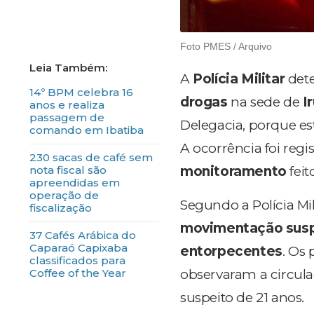
Foto PMES / Arquivo
A
Polícia Militar
det
14º BPM celebra 16
drogas
na sede de
I
anos e realiza
passagem de
Delegacia, porque e
comando em Ibatiba
A ocorrência foi regis
230 sacas de café sem
monitoramento
feit
nota fiscal são
apreendidas em
operação de
Segundo a Polícia Mi
fiscalização
movimentação susp
37 Cafés Arábica do
Caparaó Capixaba
entorpecentes
. Os 
classificados para
observaram a circul
Coffee of the Year
suspeito de 21 anos.