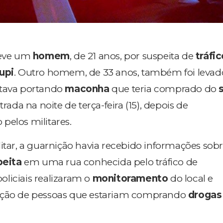
eve um
homem
, de 21 anos, por suspeita de
tráfi
rupi
. Outro homem, de 33 anos, também foi levad
stava portando
maconha
que teria comprado do
trada na noite de terça-feira (15), depois de
o pelos militares.
litar, a guarnição havia recebido informações so
eita
em uma rua conhecida pelo tráfico de
policiais realizaram o
monitoramento
do local e
ação de pessoas que estariam comprando
drogas