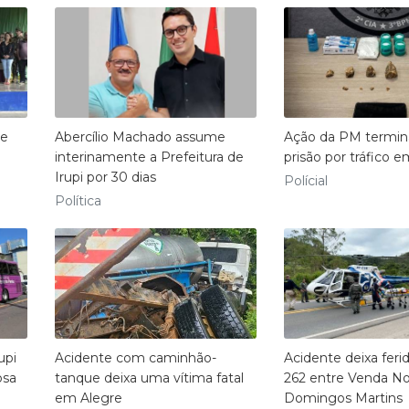
de
Abercílio Machado assume
Ação da PM termi
interinamente a Prefeitura de
prisão por tráfico 
Irupi por 30 dias
Polícial
Política
upi
Acidente com caminhão-
Acidente deixa feri
osa
tanque deixa uma vítima fatal
262 entre Venda N
em Alegre
Domingos Martins