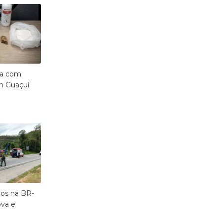
na com
em Guaçuí
dos na BR-
ova e