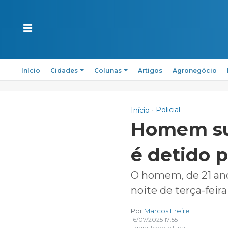
Início
Cidades
Colunas
Artigos
Agronegócio
Policial
Início
Homem sus
é detido p
O homem, de 21 anos
noite de terça-feir
Por
Marcos Freire
16/07/2025 17:55
1 minuto de leitura