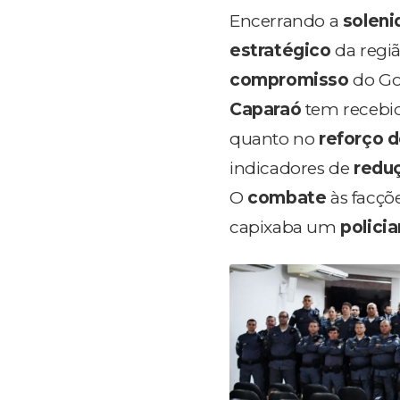
Encerrando a
solen
estratégico
da regiã
compromisso
do Go
Caparaó
tem recebid
quanto no
reforço d
indicadores de
reduç
O
combate
às facçõe
capixaba um
polici