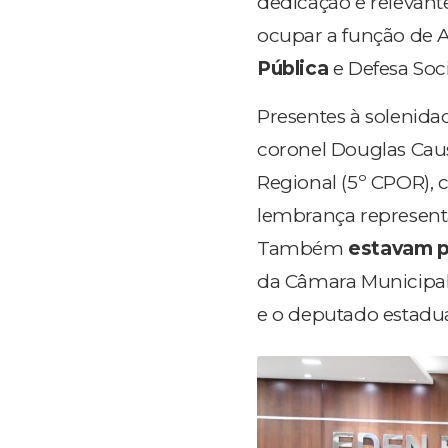
dedicação e relevant
ocupar a função de As
Pública
e Defesa Soci
Presentes à solenid
coronel Douglas Cau
Regional (5º CPOR), 
lembrança representa
Também
estavam p
da Câmara Municipal 
e o deputado estadua