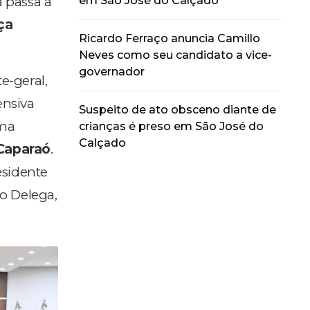
em São José do Calçado
a passa a
ça
Ricardo Ferraço anuncia Camillo
Neves como seu candidato a vice-
governador
-geral,
ensiva
Suspeito de ato obsceno diante de
uma
crianças é preso em São José do
Calçado
Caparaó
.
residente
o Delega,