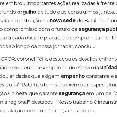
relembrou importantes ações realizadas à frente 
rofundo
orgulho
de tudo que construímos juntos.
 para a construção da
nova sede
do Batalhão é 
so compromisso com o futuro da
segurança públ
grato a cada oficial e praça pelo comprometimento
s ao longo da nossa jornada", concluiu
POR, coronel Félix, destacou os desafios enfren
ião e elogiou o desempenho do efetivo da
unida
ticularidades que exigem
empenho
constante e 
es
do 14º Batalhão tem sido exemplar, especialm
ão Colheita que garante
segurança
em um perí
ia regional", destacou. "Nosso trabalho é incansá
população com excelência", acrescentou.