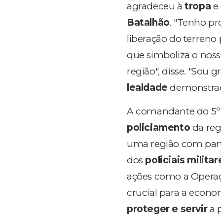
agradeceu à
tropa
e 
Batalhão
. "Tenho p
liberação do terreno
que simboliza o nos
região", disse. "Sou 
lealdade
demonstrado
A comandante do 5º C
policiamento
da reg
uma região com par
dos
policiais militar
ações como a Operaç
crucial para a econom
proteger e servir
a 