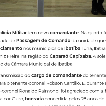
lícia Militar
tem novo
comandante
. Na quarta-fe
idade de
Passagem de Comando
da unidade que
iciamento
nos municípios de
Ibatiba
, Iúna, Ibiti
niz Freire, na região do
Caparaó Capixaba
. A sol
o da Câmara Municipal de Ibatiba.
transmissão do
cargo de comandante
do tenente
a o tenente-coronel Robson Cantilio. E, durante 
te-coronel Ronaldo Raimondi foi agraciado com a
 na cor Ouro,
honraria
concedida pelos 28 anos de