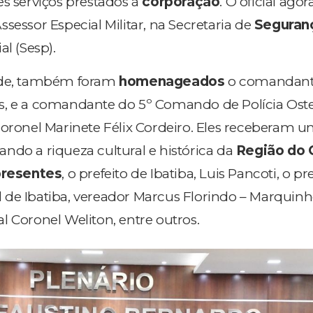
es serviços prestados à
corporação
. O oficial agor
sessor Especial Militar, na Secretaria de
Seguran
al (Sesp).
ade, também foram
homenageados
o comandante
s, e a comandante do 5º Comando de Polícia Ost
coronel Marinete Félix Cordeiro. Eles receberam 
ndo a riqueza cultural e histórica da
Região do 
resentes
, o prefeito de Ibatiba, Luis Pancoti, o p
de Ibatiba, vereador Marcus Florindo – Marquinh
l Coronel Weliton, entre outros.