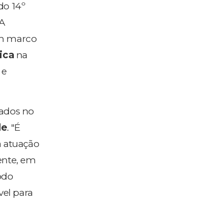
do 14º
 A
um marco
ica
na
 e
tados no
de
. "É
a atuação
ente, em
odo
vel para