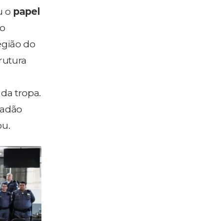
u o
papel
 o
egião do
rutura
 da tropa.
dadão
ou.