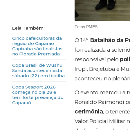
Fotos PMES
Cinco cafeicultoras da
O 14º
Batalhão da Po
região do Caparaó
Capixaba são finalistas
foi realizada a solen
no Florada Premiada
responsável pelo
pol
Copa Brasil de Wushu
Irupi, Brejetuba e Mu
Sanda acontece nesta
sábado (22) em Ibatiba
aconteceu no plenári
Copa Sesport 2026
O evento marcou a 
começa no dia 28 e
tem forte presença do
Ronaldo Raimondi par
Caparaó
cerimônia
, o tenen
Valor Policial Militar