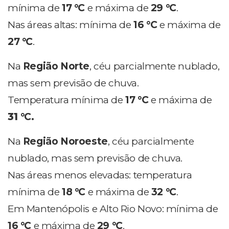
mínima de
17
°C
e máxima de
29
°C
.
Nas áreas altas: mínima de
16 °C
e máxima de
27 °C
.
Na
Região Norte
, céu parcialmente nublado,
mas sem previsão de chuva.
Temperatura mínima de
17
°C
e máxima de
31
°C.
Na
Região Noroeste
, céu parcialmente
nublado, mas sem previsão de chuva.
Nas áreas menos elevadas: temperatura
mínima de
18
°C
e máxima de
32 °C
.
Em Mantenópolis e Alto Rio Novo: mínima de
16
°C
e máxima de
29 °C
.