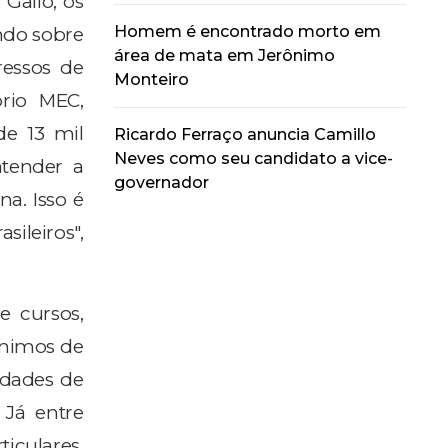
Gallo, os
Homem é encontrado morto em
ndo sobre
área de mata em Jerônimo
essos de
Monteiro
rio MEC,
de 13 mil
Ricardo Ferraço anuncia Camillo
Neves como seu candidato a vice-
tender a
governador
a. Isso é
sileiros",
 cursos,
ínimos de
ldades de
 Já entre
ticulares.