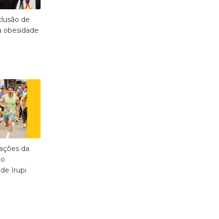
lusão de
 obesidade
 ações da
no
de Irupi