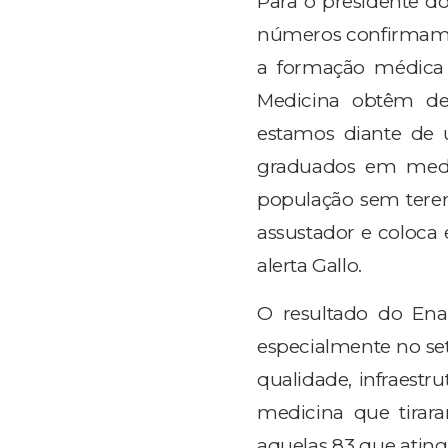
Para o presidente do
números confirmam u
a formação médica 
Medicina obtêm de
estamos diante de 
graduados em medic
população sem terem
assustador e coloca 
alerta Gallo.
O resultado do En
especialmente no se
qualidade, infraest
medicina que tiraram
aquelas 83 que atingi