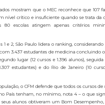
lgados mostram que o MEC reconhece que 107 f
nível crítico e insuficiente quando se trata da 
s 80 escolas atingem apenas critérios min
as 1 e 2, São Paulo lidera o ranking, consideran
 com 3.437 estudantes de medicina concluindo o 
gundo lugar (12 cursos e 1.396 alunos), seguida
1.307 estudantes) e do Rio de Janeiro (10 curso
opulação, o CFM defende que todos os cursos de
 País tenham, no mínimo, nota 4 – o que signi
e seus alunos obtiveram um Bom Desempenho,