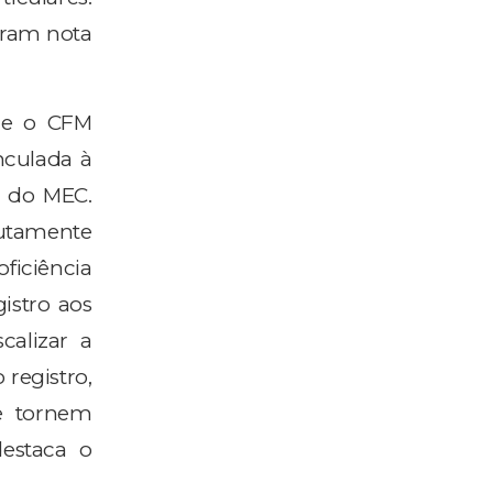
aram nota
ue o CFM
nculada à
o do MEC.
utamente
ficiência
istro aos
calizar a
 registro,
se tornem
destaca o