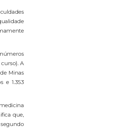
aculdades
qualidade
imamente
do números
curso). A
 de Minas
s e 1.353
 medicina
fica que,
 segundo