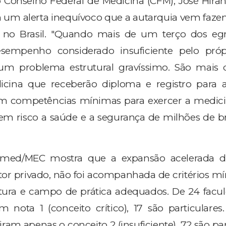
 Conselho Federal de Medicina (CFM), José Hiran 
m alerta inequívoco que a autarquia vem faze
no Brasil. "Quando mais de um terço dos egr
sempenho considerado insuficiente pelo próp
um problema estrutural gravíssimo. São mais 
ina que receberão diploma e registro para a
 competências mínimas para exercer a medicin
em risco a saúde e a segurança de milhões de bra
amed/MEC mostra que a expansão acelerada de
tor privado, não foi acompanhada de critérios m
rutura e campo de prática adequados. De 24 facu
 nota 1 (conceito crítico), 17 são particulares.
ram apenas o conceito 2 (insuficiente), 72 são par