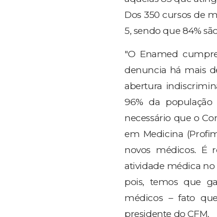
Dos 350 cursos de m
5, sendo que 84% são
"O Enamed cumpre 
denuncia há mais de
abertura indiscrimi
96% da população b
necessário que o Co
em Medicina (Profim
novos médicos. É re
atividade médica no B
pois, temos que ga
médicos – fato que 
presidente do CFM.