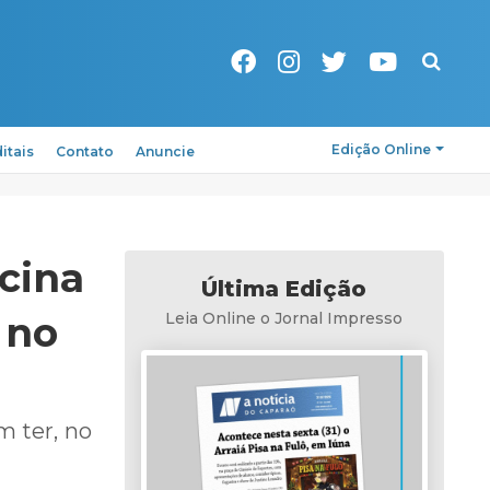
Pesquisa
Edição Online
itais
Contato
Anuncie
cina
Última Edição
 no
Leia Online o Jornal Impresso
m ter, no