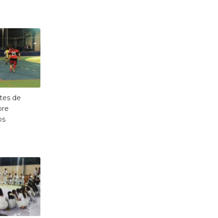
tes de
bre
os