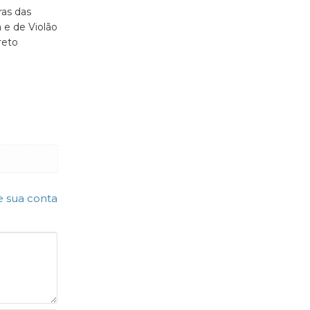
ras das
a e de Violão
reto
e sua conta