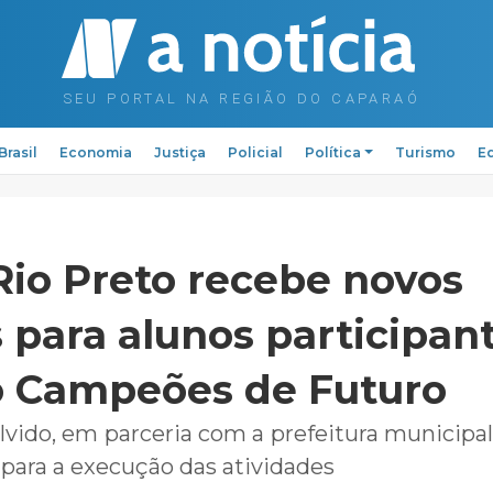
Brasil
Economia
Justiça
Policial
Política
Turismo
Ed
Rio Preto recebe novos
 para alunos participan
o Campeões de Futuro
vido, em parceria com a prefeitura municipal
 para a execução das atividades