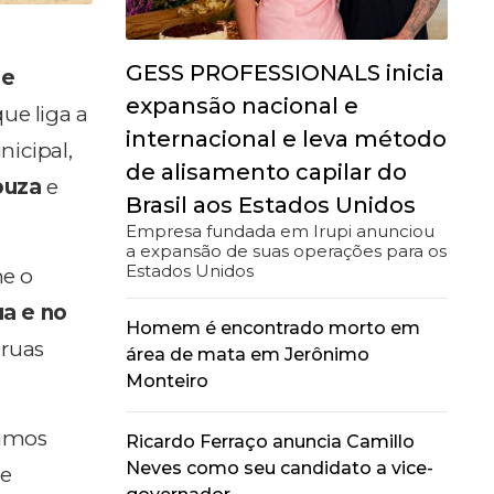
GESS PROFESSIONALS inicia
 e
expansão nacional e
ue liga a
internacional e leva método
nicipal,
de alisamento capilar do
ouza
e
Brasil aos Estados Unidos
Empresa fundada em Irupi anunciou
a expansão de suas operações para os
Estados Unidos
me o
ua e no
Homem é encontrado morto em
 ruas
área de mata em Jerônimo
Monteiro
imos
Ricardo Ferraço anuncia Camillo
Neves como seu candidato a vice-
ue