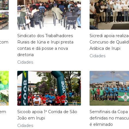
Sindicato dos Trabalhadores
Sicredi apoia realiz
 com
Rurais de Iúna e Irupi presta
Concurso de Qualid
contas e dá posse a nova
Arábica de Irupi
diretoria
Cidades
Cidades
 em
Sicoob apoia 1ª Corrida de São
Semifinais da Copa
João em Irupi
definidas no mascul
é eliminado
Cidades