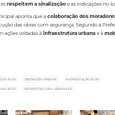
res
respeitem a sinalização
e as indicações no lo
icipal aponta que a
colaboração dos moradore
ecução das obras com segurança. Segundo a Prefei
m ações voltadas à
infraestrutura urbana
e à
mob
 EM IRUPI
DRENAGEM URBANA
PAVIMENTAÇÃO IRUPI
UAS IRUPI
INFRAESTRUTURA URBANA ES