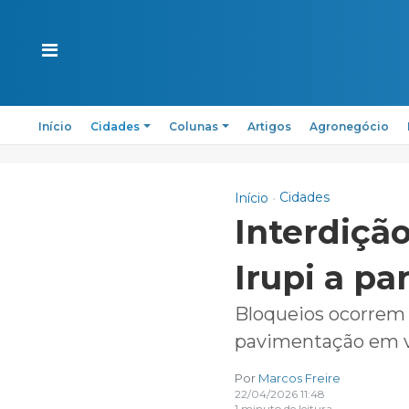
Início
Cidades
Colunas
Artigos
Agronegócio
Cidades
Início
Interdição
Irupi a pa
Bloqueios ocorrem 
pavimentação em v
Por
Marcos Freire
22/04/2026 11:48
1 minuto de leitura