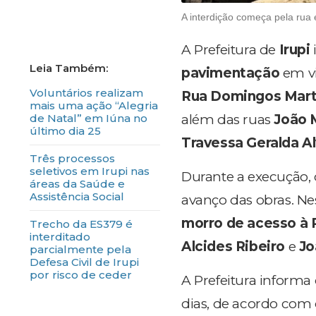
A interdição começa pela rua 
A Prefeitura de
Irupi
i
pavimentação
em vi
Voluntários realizam
Rua Domingos Mart
mais uma ação “Alegria
de Natal” em Iúna no
além das ruas
João 
último dia 25
Travessa Geralda Al
Três processos
seletivos em Irupi nas
Durante a execução,
áreas da Saúde e
Assistência Social
avanço das obras. N
morro de acesso à 
Trecho da ES379 é
interditado
Alcides Ribeiro
e
Jo
parcialmente pela
Defesa Civil de Irupi
por risco de ceder
A Prefeitura informa
dias, de acordo com 