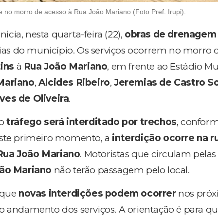
e no morro de acesso à Rua João Mariano (Foto Pref. Irupi).
nicia, nesta quarta-feira (22),
obras de drenagem
as do município. Os serviços ocorrem no morro q
ins
à
Rua João Mariano
, em frente ao Estádio Mu
Mariano
,
Alcides Ribeiro
,
Jeremias de Castro S
ves de Oliveira
.
 o
tráfego será interditado por trechos
, confor
este primeiro momento, a
interdição ocorre na r
Rua João Mariano
. Motoristas que circulam pelas
ão Mariano
não terão passagem pelo local.
 que
novas interdições podem ocorrer
nos próx
o andamento dos serviços. A orientação é para q