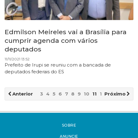
Edmilson Meireles vai a Brasília para
cumprir agenda com vários
deputados
11/11/2021 13:52
Prefeito de Irupi se reuniu com a bancada de
deputados federais do ES
Anterior
3
4
5
6
7
8
9
10
11
12
Próximo
SOBRE
ANUNCIE