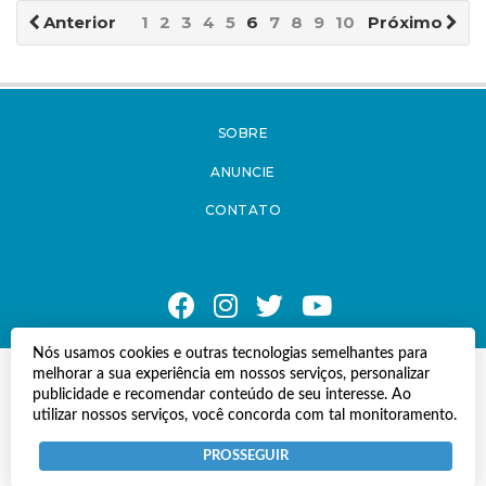
Anterior
1
2
3
4
5
6
7
8
9
10
Próximo
SOBRE
ANUNCIE
CONTATO
Nós usamos cookies e outras tecnologias semelhantes para
melhorar a sua experiência em nossos serviços, personalizar
© Copyright 2021 A Notícia do Caparaó.
publicidade e recomendar conteúdo de seu interesse. Ao
Todos os direitos reservados.
utilizar nossos serviços, você concorda com tal monitoramento.
Desenvolvido por
Termos e Políticas de Uso
Privacidade
PROSSEGUIR