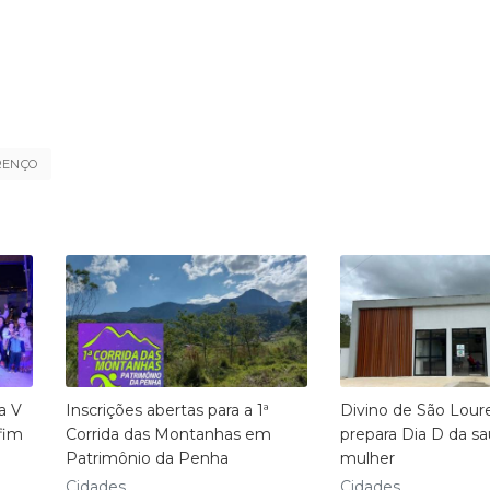
RENÇO
a V
Inscrições abertas para a 1ª
Divino de São Lour
fim
Corrida das Montanhas em
prepara Dia D da s
Patrimônio da Penha
mulher
Cidades
Cidades