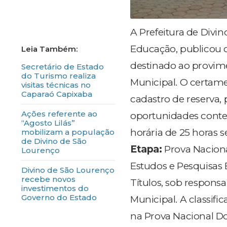
A Prefeitura de Divi
Educação, publicou o
destinado ao provime
Secretário de Estado
do Turismo realiza
Municipal. O certame
visitas técnicas no
Caparaó Capixaba
cadastro de reserva,
Ações referente ao
oportunidades conte
“Agosto Lilás”
horária de 25 horas 
mobilizam a população
de Divino de São
Etapa:
Prova Naciona
Lourenço
Estudos e Pesquisas E
Divino de São Lourenço
recebe novos
Títulos, sob respon
investimentos do
Governo do Estado
Municipal. A classifi
na Prova Nacional Do