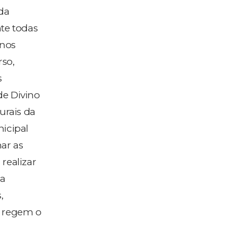
da
te todas
 nos
rso,
s
de Divino
urais da
nicipal
ar as
realizar
da
,
e regem o