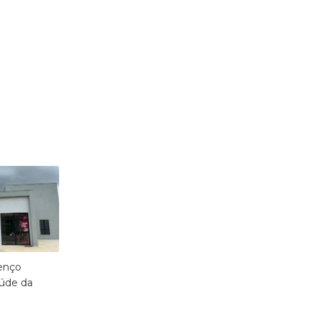
enço
aúde da