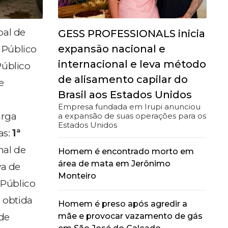
pal de
GESS PROFESSIONALS inicia
expansão nacional e
 Público
internacional e leva método
Público
de alisamento capilar do
e
Brasil aos Estados Unidos
Empresa fundada em Irupi anunciou
arga
a expansão de suas operações para os
Estados Unidos
as:
1ª
nal de
Homem é encontrado morto em
área de mata em Jerônimo
a de
Monteiro
 Público
a obtida
Homem é preso após agredir a
mãe e provocar vazamento de gás
 de