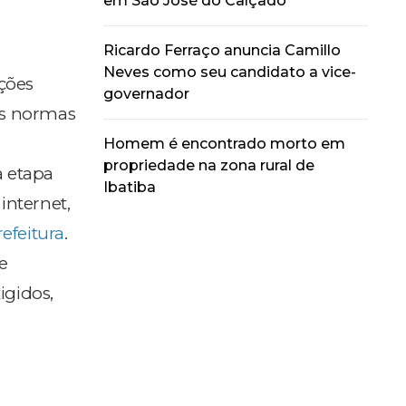
em São José do Calçado
Ricardo Ferraço anuncia Camillo
Neves como seu candidato a vice-
ições
governador
as normas
Homem é encontrado morto em
propriedade na zona rural de
a etapa
Ibatiba
internet,
refeitura
.
e
igidos,