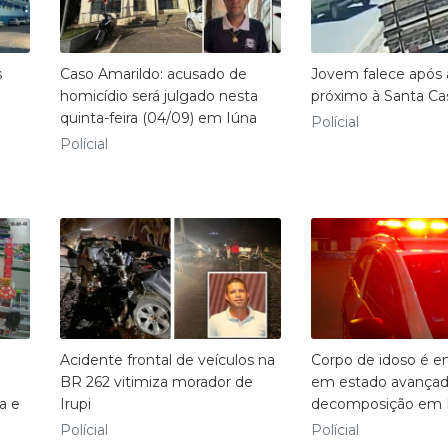
s
Caso Amarildo: acusado de
Jovem falece após 
homicídio será julgado nesta
próximo à Santa Ca
quinta-feira (04/09) em Iúna
Polícial
Polícial
Acidente frontal de veículos na
Corpo de idoso é e
BR 262 vitimiza morador de
em estado avançad
ma e
Irupi
decomposição em 
Polícial
Polícial