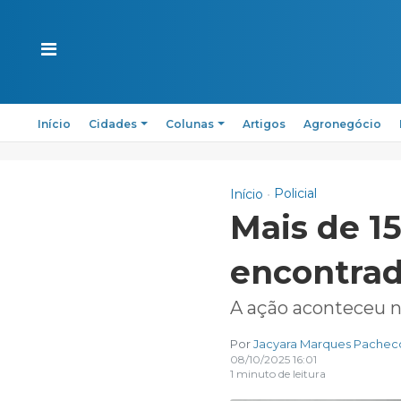
Início
Cidades
Colunas
Artigos
Agronegócio
Policial
Início
Mais de 1
encontrad
A ação aconteceu n
Por
Jacyara Marques Pachec
08/10/2025 16:01
1 minuto de leitura