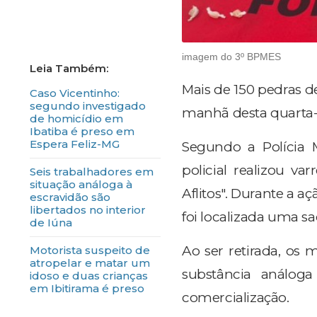
imagem do 3º BPMES
Mais de 150 pedras d
Caso Vicentinho:
segundo investigado
manhã desta quarta-f
de homicídio em
Ibatiba é preso em
Espera Feliz-MG
Segundo a Polícia 
policial realizou v
Seis trabalhadores em
situação análoga à
Aflitos". Durante a a
escravidão são
libertados no interior
foi localizada uma sa
de Iúna
Ao ser retirada, os 
Motorista suspeito de
atropelar e matar um
substância análog
idoso e duas crianças
em Ibitirama é preso
comercialização.