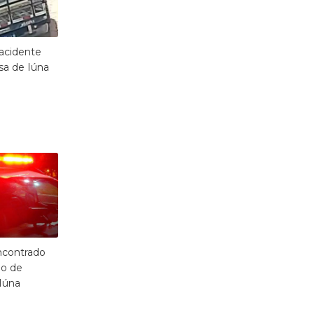
acidente
sa de Iúna
ncontrado
o de
Iúna