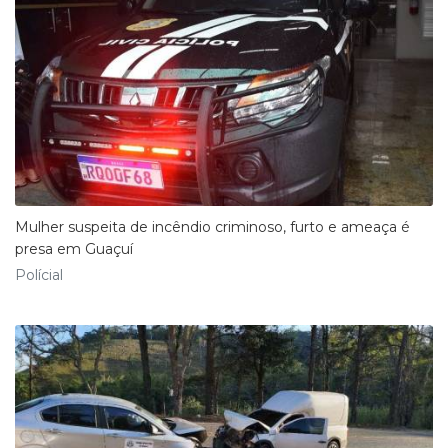
Mulher suspeita de incêndio criminoso, furto e ameaça é
presa em Guaçuí
Polícial