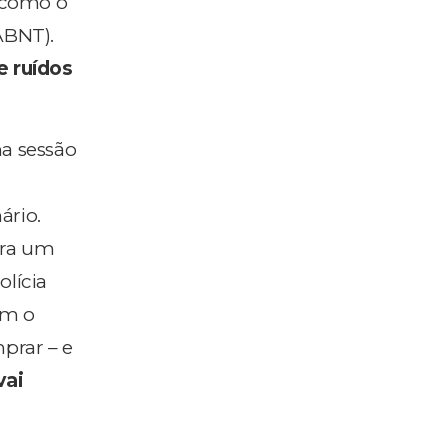
, como o
ABNT).
e ruídos
na sessão
ário.
ara um
polícia
om o
prar – e
vai