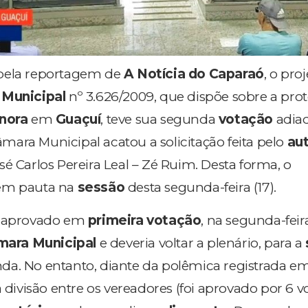
pela reportagem de
A Notícia do Caparaó
, o pro
 Municipal
nº 3.626/2009, que dispõe sobre a pro
nora
em
Guaçuí
, teve sua segunda
votação
adiad
mara Municipal acatou a solicitação feita pelo
aut
sé Carlos Pereira Leal – Zé Ruim. Desta forma, o
em pauta na
sessão
desta segunda-feira (17).
o aprovado em
primeira votação
, na segunda-feir
mara Municipal
e deveria voltar a plenário, para a
da. No entanto, diante da polêmica registrada e
 divisão entre os vereadores (foi aprovado por 6 vo