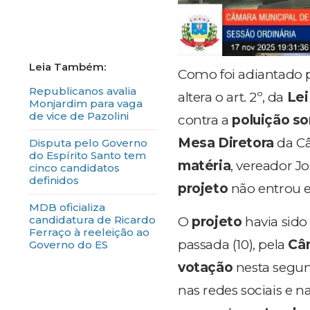
Como foi adiantado 
Republicanos avalia
altera o art. 2º, da
Lei
Monjardim para vaga
de vice de Pazolini
contra a
poluição so
Mesa Diretora
da Câ
Disputa pelo Governo
do Espírito Santo tem
matéria
, vereador Jo
cinco candidatos
definidos
projeto
não entrou 
MDB oficializa
candidatura de Ricardo
O
projeto
havia sid
Ferraço à reeleição ao
passada (10), pela
Câ
Governo do ES
votação
nesta segun
nas redes sociais e na