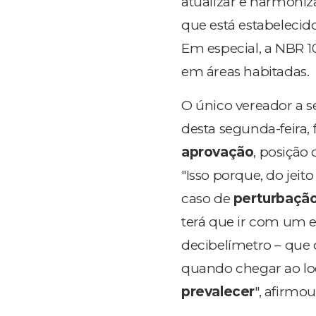
atualizar e harmoniz
que está estabelecid
Em especial, a NBR 1
em áreas habitadas.
O único vereador a s
desta segunda-feira,
aprovação
, posição
"Isso porque, do jeit
caso de
perturbaçã
terá que ir com um e
decibelímetro – que
quando chegar ao loc
prevalecer
", afirmou