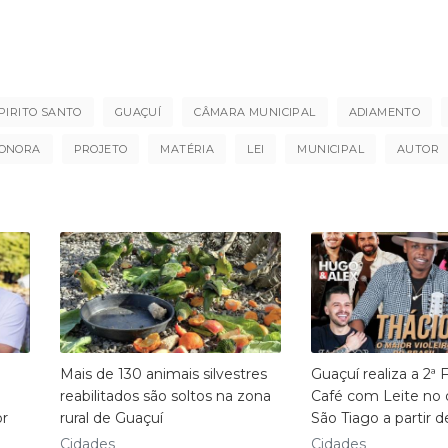
PIRITO SANTO
GUAÇUÍ
CÂMARA MUNICIPAL
ADIAMENTO
ONORA
PROJETO
MATÉRIA
LEI
MUNICIPAL
AUTOR
Mais de 130 animais silvestres
Guaçuí realiza a 2ª 
reabilitados são soltos na zona
Café com Leite no d
or
rural de Guaçuí
São Tiago a partir d
Cidades
Cidades