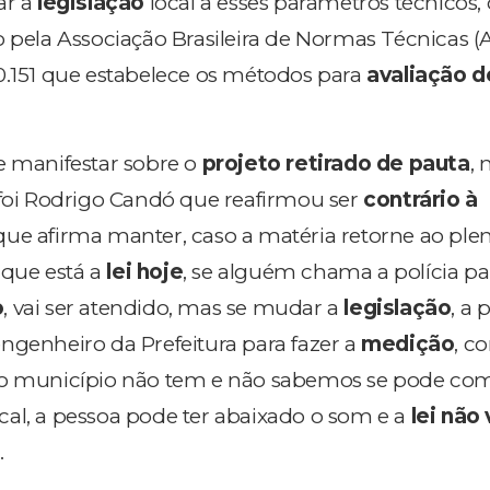
ar a
legislação
local a esses parâmetros técnicos
o pela Associação Brasileira de Normas Técnicas (
0.151 que estabelece os métodos para
avaliação d
e manifestar sobre o
projeto retirado de pauta
, 
 foi Rodrigo Candó que reafirmou ser
contrário à
 que afirma manter, caso a matéria retorne ao plen
o que está a
lei hoje
, se alguém chama a polícia p
o
, vai ser atendido, mas se mudar a
legislação
, a 
ngenheiro da Prefeitura para fazer a
medição
, c
 o município não tem e não sabemos se pode com
al, a pessoa pode ter abaixado o som e a
lei não 
.