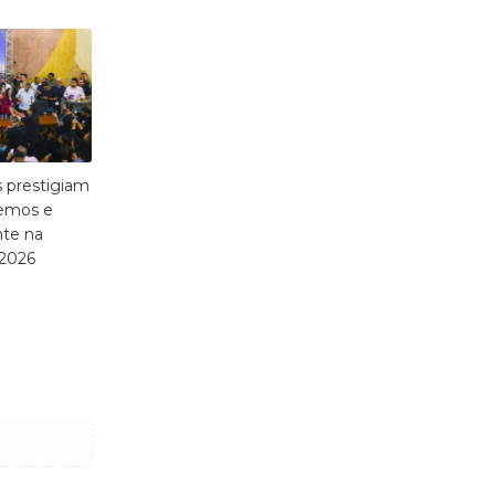
s prestigiam
emos e
nte na
 2026