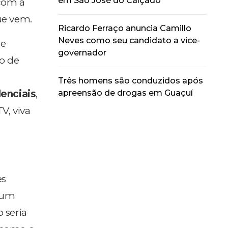
em São José do Calçado
 com a
ue vem.
Ricardo Ferraço anuncia Camillo
Neves como seu candidato a vice-
e
governador
o de
Três homens são conduzidos após
apreensão de drogas em Guaçuí
enciais
,
V, viva
es
 um
o seria