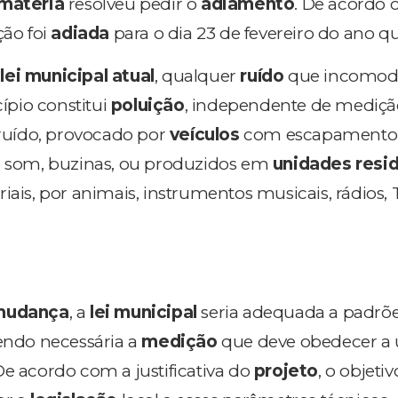
 matéria
resolveu pedir o
adiamento
. De acordo
ção foi
adiada
para o dia 23 de fevereiro do ano q
lei municipal atual
, qualquer
ruído
que incomod
pio constitui
poluição
, independente de mediçã
o ruído, provocado por
veículos
com escapamento
de som, buzinas, ou produzidos em
unidades resid
iais, por animais, instrumentos musicais, rádios, T
mudança
, a
lei municipal
seria adequada a padrõ
sendo necessária a
medição
que deve obedecer a
 De acordo com a justificativa do
projeto
, o objetiv