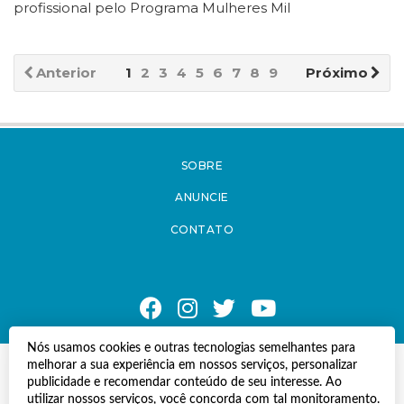
profissional pelo Programa Mulheres Mil
Anterior
1
2
3
4
5
6
7
8
9
Próximo
SOBRE
ANUNCIE
CONTATO
Nós usamos cookies e outras tecnologias semelhantes para
melhorar a sua experiência em nossos serviços, personalizar
© Copyright 2021 A Notícia do Caparaó.
publicidade e recomendar conteúdo de seu interesse. Ao
Todos os direitos reservados.
utilizar nossos serviços, você concorda com tal monitoramento.
Desenvolvido por