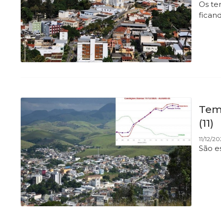
Os te
ficand
Temp
(11)
11/12/20
São e