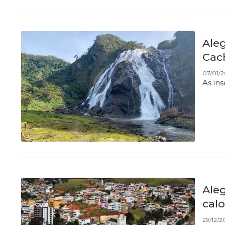
Ale
Cac
07/01/2
As in
Ale
calo
29/12/2