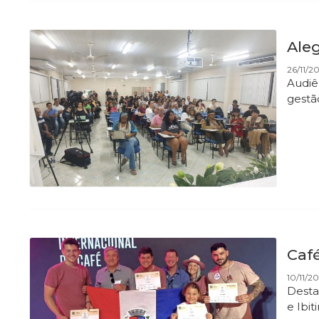
Ale
26/11/2
Audiê
gestã
Caf
10/11/20
Desta
e Ibi