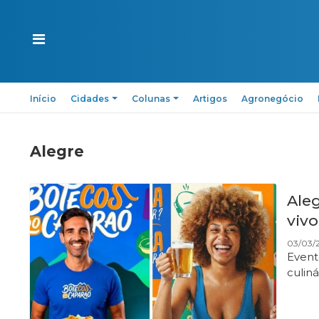
Início
Cidades
Colunas
Artigos
Agronegócio
Alegre
Ale
vivo
03/03/2
Evento
culin