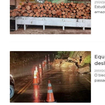
27/01/2
Estud
amazô
Equi
des
21/01/20
O trec
passa