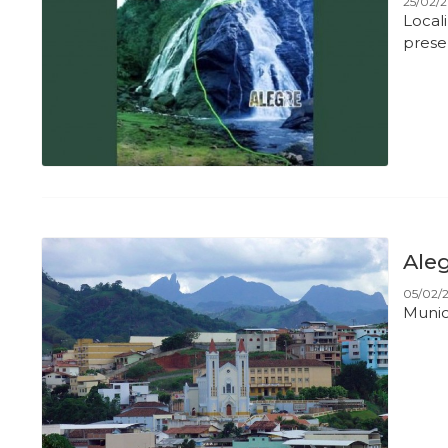
25/02/2
Local
prese
Aleg
05/02/2
Munic