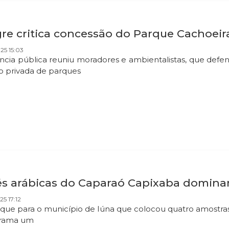
gre critica concessão do Parque Cachoei
025 15:03
ncia pública reuniu moradores e ambientalistas, que def
o privada de parques
és arábicas do Caparaó Capixaba dominam
25 17:12
que para o município de Iúna que colocou quatro amostras 
tirama um