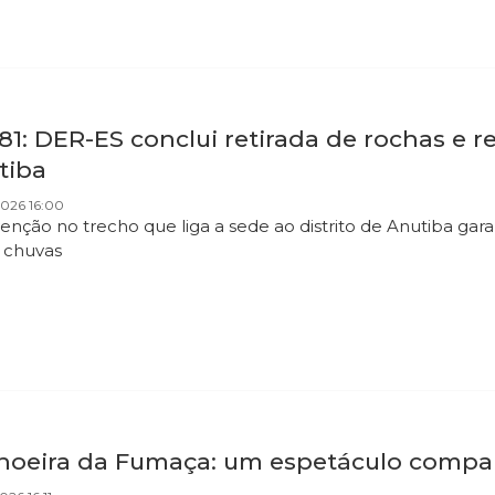
81: DER-ES conclui retirada de rochas e re
tiba
2026 16:00
venção no trecho que liga a sede ao distrito de Anutiba ga
s chuvas
hoeira da Fumaça: um espetáculo compart