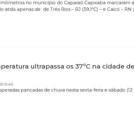
rmômetros no município do Caparaó Capixaba marcaram a 3
o atrás apenas de de Três Rios – RJ (39,1ºC) – e Caicó – RN 
eratura ultrapassa os 37ºC na cidade de 
25 15:40
speradas pancadas de chuva nesta sexta-feira e sábado (12 