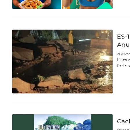
ES-1
Anu
26/02/
Inter
forte
Cac