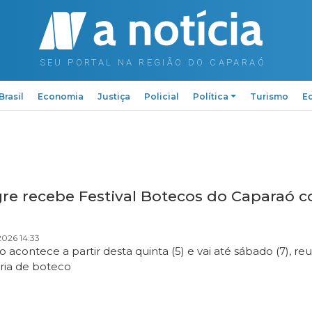
Brasil
Economia
Justiça
Policial
Política
Turismo
Ed
gre recebe Festival Botecos do Caparaó 
026 14:33
 acontece a partir desta quinta (5) e vai até sábado (7), r
ária de boteco