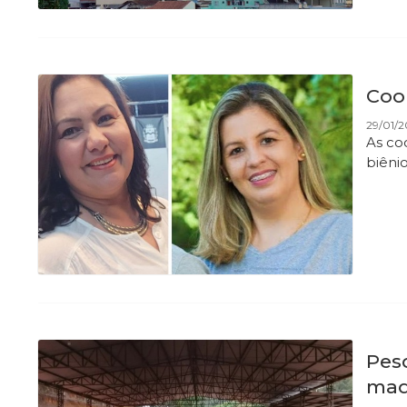
Coo
29/01/2
As co
biêni
Pes
mad