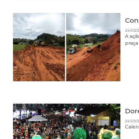
Con
24/03/2
A açã
praça
Dor
24/03/2
Calen