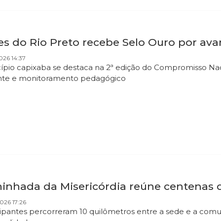
s do Rio Preto recebe Selo Ouro por avan
026 14:37
ípio capixaba se destaca na 2ª edição do Compromisso Nac
nte e monitoramento pedagógico
inhada da Misericórdia reúne centenas de
026 17:26
cipantes percorreram 10 quilômetros entre a sede e a c