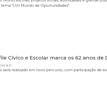
o reuniu escolas, projetos sociais, autoridades e grande p
 tema "Um Mundo de Oportunidades"
ile Cívico e Escolar marca os 62 anos de D
026 16:31
o será realizado em novo percurso, com participação de es