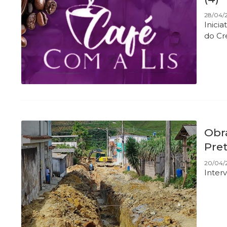
28/04/2
Inicia
do C
Obr
Pre
20/04/2
Inter