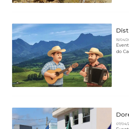
Dist
15/04/2
Event
do C
Dore
07/04/2