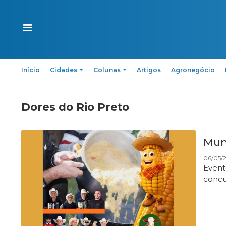
Início
Cidades
Colunas
Artigos
Agronegócio
Dores do Rio Preto
Mun
06/05/
Event
concu