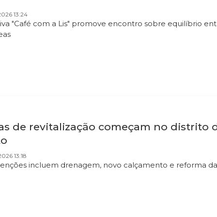
026 13:24
tiva "Café com a Lis" promove encontro sobre equilíbrio entr
reas
as de revitalização começam no distrito
to
026 13:18
venções incluem drenagem, novo calçamento e reforma da p