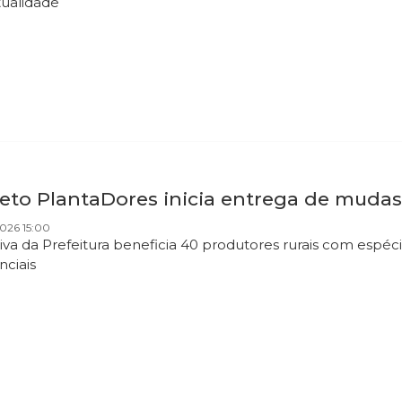
itualidade
jeto PlantaDores inicia entrega de mudas
026 15:00
tiva da Prefeitura beneficia 40 produtores rurais com espéci
nciais