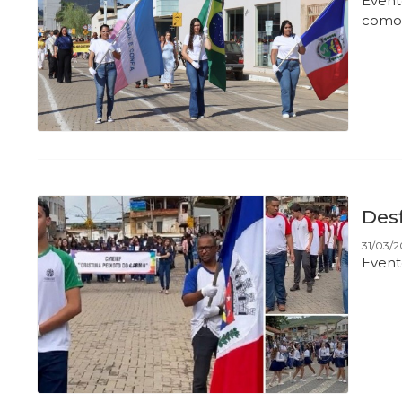
Event
como
Desf
31/03/2
Event