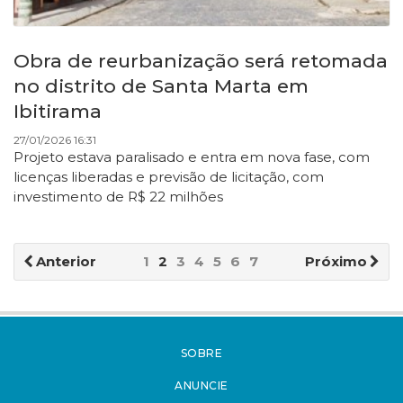
Obra de reurbanização será retomada
no distrito de Santa Marta em
Ibitirama
27/01/2026 16:31
Projeto estava paralisado e entra em nova fase, com
licenças liberadas e previsão de licitação, com
investimento de R$ 22 milhões
Anterior
1
2
3
4
5
6
7
Próximo
SOBRE
ANUNCIE