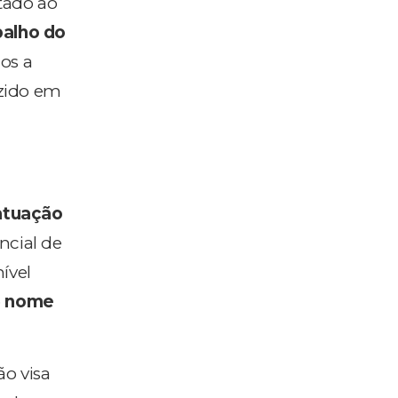
ltado ao
balho do
os a
zido em
atuação
ncial de
nível
o
nome
ão visa