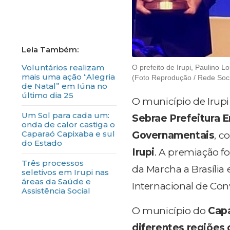
Voluntários realizam
O prefeito de Irupi, Paulino 
mais uma ação “Alegria
(Foto Reprodução / Rede Soci
de Natal” em Iúna no
último dia 25
O município de Irupi
Um Sol para cada um:
Sebrae Prefeitura 
onda de calor castiga o
Caparaó Capixaba e sul
Governamentais
, 
do Estado
Irupi
. A premiação fo
Três processos
da Marcha a Brasília
seletivos em Irupi nas
áreas da Saúde e
Internacional de Conv
Assistência Social
O município do
Cap
diferentes regiões 