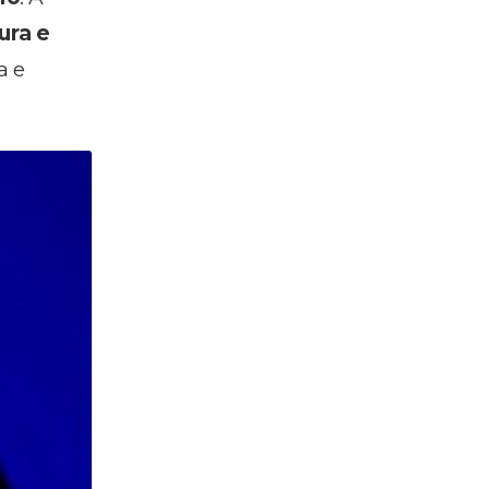
ura e
a e