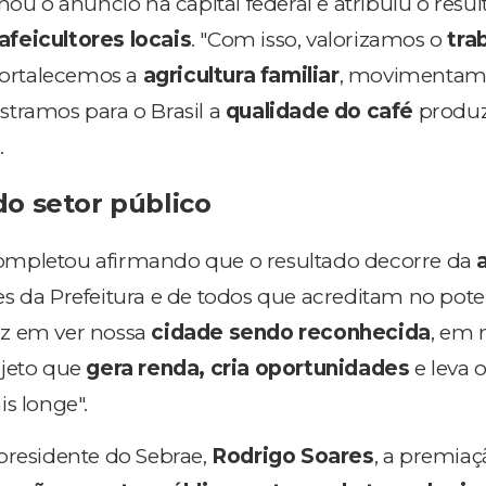
u o anúncio na capital federal e atribuiu o resu
feicultores locais
. "Com isso, valorizamos o
tra
 fortalecemos a
agricultura familiar
, movimentam
tramos para o Brasil a
qualidade do café
produ
.
o setor público
mpletou afirmando que o resultado decorre da
s da Prefeitura e de todos que acreditam no pote
eliz em ver nossa
cidade sendo reconhecida
, em 
ojeto que
gera renda, cria oportunidades
e leva 
s longe".
presidente do Sebrae,
Rodrigo Soares
, a premiaç