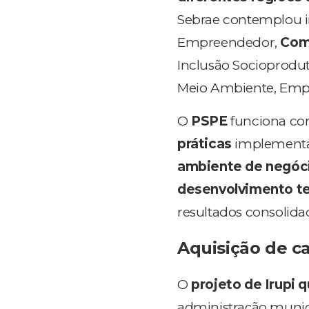
Sebrae contemplou i
Empreendedor,
Com
Inclusão Socioproduti
Meio Ambiente, Empr
O
PSPE
funciona c
práticas
implementad
ambiente de negóc
desenvolvimento ter
resultados consolida
Aquisição de ca
O
projeto de Irupi 
administração munic