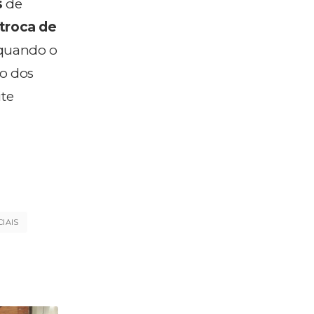
s
de
troca de
 quando o
o dos
ite
IAIS