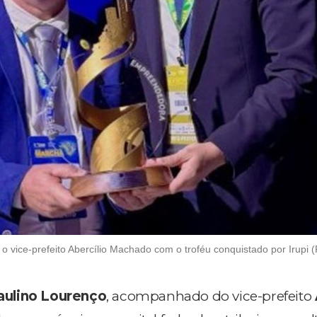
 o vice-prefeito Abercílio Machado com o troféu conquistado por Irupi 
aulino Lourenço
, acompanhado do vice-prefeito