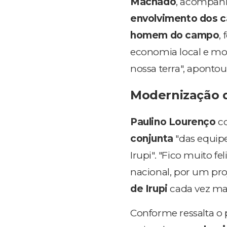
Machado
, acompanho
envolvimento dos ca
homem do campo
,
economia local e mos
nossa terra", apontou
Modernização d
Paulino Lourenço
co
conjunta
"das equipe
Irupi". "Fico muito f
nacional, por um pr
de Irupi
cada vez mai
Conforme ressalta o 