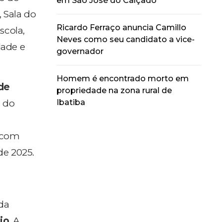
em São José do Calçado
, Sala do
Ricardo Ferraço anuncia Camillo
scola,
Neves como seu candidato a vice-
dade e
governador
Homem é encontrado morto em
 de
propriedade na zona rural de
Ibatiba
 do
s com
de 2025.
 da
io
. A