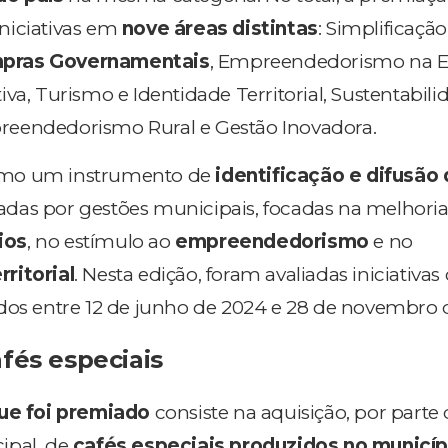
niciativas em
nove áreas distintas
: Simplificação
pras Governamentais
, Empreendedorismo na E
va, Turismo e Identidade Territorial, Sustentabili
eendedorismo Rural e Gestão Inovadora.
omo um instrumento de
identificação e difusão
as por gestões municipais, focadas na melhoria
ios
, no estímulo ao
empreendedorismo
e no
ritorial
. Nesta edição, foram avaliadas iniciativa
dos entre 12 de junho de 2024 e 28 de novembro 
fés especiais
que foi premiado
consiste na aquisição, por parte
ipal, de
cafés especiais produzidos no municíp