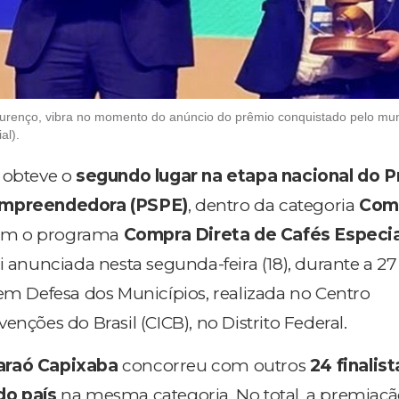
Lourenço, vibra no momento do anúncio do prêmio conquistado pelo mun
al).
 obteve o
segundo lugar na etapa nacional do 
Empreendedora (PSPE)
, dentro da categoria
Com
com o programa
Compra Direta de Cafés Especia
i anunciada nesta segunda-feira (18), durante a 27
 em Defesa dos Municípios, realizada no Centro
enções do Brasil (CICB), no Distrito Federal.
araó Capixaba
concorreu com outros
24 finalis
do país
na mesma categoria. No total, a premiaç