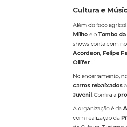
Cultura e Músi
Além do foco agrícol
Milho
e o
Tombo da 
shows conta com 
Acordeon
,
Felipe F
Ollifer
.
No encerramento, n
carros rebaixados
a
Juvenil
. Confira a
pr
A organização é da
A
com realização da
Pr