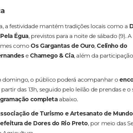
ca
a, a festividade mantém tradições locais como a
D
Pela Égua
, previstos para a noite de sábado (9). 
nomes como
Os Gargantas de Ouro
,
Celinho do
ernandes
e
Chamego & Cia
, além da participaçã
o domingo, o público poderá acompanhar o
enco
 partir das 13h, seguido pelo leilão de prendas e 
ogramação completa
abaixo.
ssociação de Turismo e Artesanato de Mund
efeitura de Dores do Rio Preto
, por meio das Se