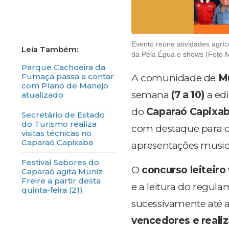
Evento reúne atividades agríc
da Pela Égua e shows (Foto M
Parque Cachoeira da
Fumaça passa a contar
A comunidade de
M
com Plano de Manejo
semana
(7 a 10)
a ed
atualizado
do
Caparaó Capixa
Secretário de Estado
do Turismo realiza
com destaque para 
visitas técnicas no
Caparaó Capixaba
apresentações musicai
Festival Sabores do
O
concurso leiteiro
Caparaó agita Muniz
Freire a partir desta
e a leitura do regul
quinta-feira (21)
sucessivamente até 
vencedores e reali