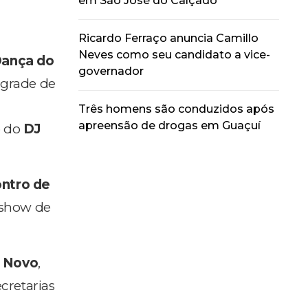
em São José do Calçado
Ricardo Ferraço anuncia Camillo
Neves como seu candidato a vice-
ança do
governador
A grade de
Três homens são conduzidos após
apreensão de drogas em Guaçuí
o do
DJ
ntro de
o show de
o Novo
,
cretarias