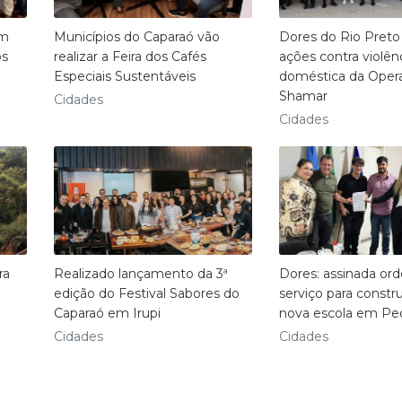
am
Municípios do Caparaó vão
Dores do Rio Preto
os
realizar a Feira dos Cafés
ações contra violên
Especiais Sustentáveis
doméstica da Oper
Shamar
Cidades
Cidades
ra
Realizado lançamento da 3ª
Dores: assinada or
edição do Festival Sabores do
serviço para constr
Caparaó em Irupi
nova escola em Pe
Cidades
Cidades