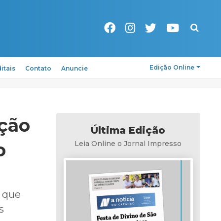
Pesquisa
Edição Online
itais
Contato
Anuncie
ção
Última Edição
o
Leia Online o Jornal Impresso
o que
s