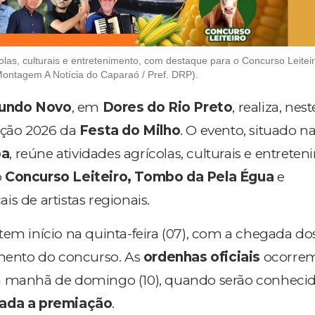
olas, culturais e entretenimento, com destaque para o Concurso Leitei
ontagem A Notícia do Caparaó / Pref. DRP).
undo Novo
, em
Dores do Rio Preto
, realiza, nes
ição 2026 da
Festa do Milho
. O evento, situado n
ba
, reúne atividades agrícolas, culturais e entrete
o
Concurso Leiteiro, Tombo da Pela Égua
e
s de artistas regionais.
tem início na quinta-feira (07), com a chegada do
amento do concurso. As
ordenhas oficiais
ocorre
a manhã de domingo (10), quando serão conhecid
zada a premiação
.