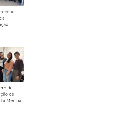
 recebe
cia
ação
dem de
ução de
dra Menina