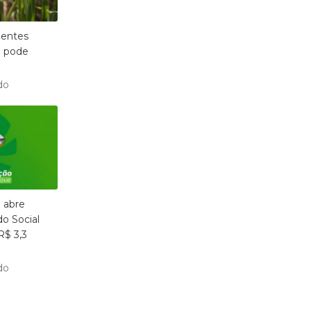
mentes
e pode
do
 abre
do Social
R$ 3,3
do