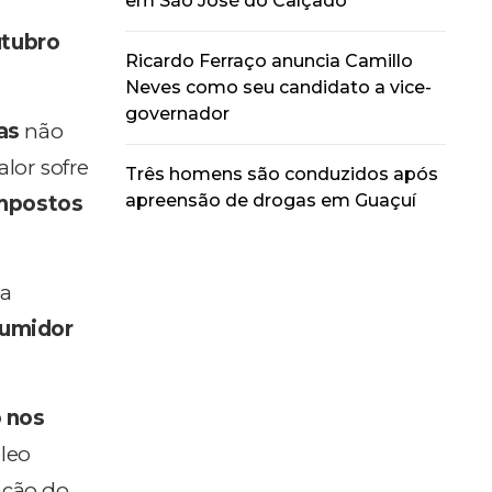
em São José do Calçado
utubro
Ricardo Ferraço anuncia Camillo
Neves como seu candidato a vice-
governador
as
não
lor sofre
Três homens são conduzidos após
apreensão de drogas em Guaçuí
mpostos
 a
sumidor
o nos
leo
ação do