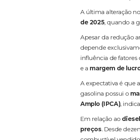
A última alteração n
de 2025
, quando a g
Apesar da redução a
depende exclusivament
influência de fatore
e a
margem de lucro
A expectativa é que
gasolina possui o
mai
Amplo (IPCA)
, indic
Em relação ao
diese
preços
. Desde deze
combustível vendido 