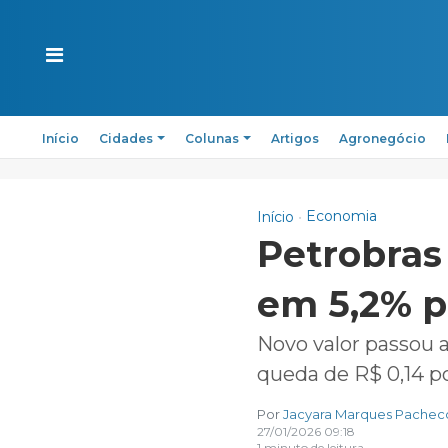
Início
Cidades
Colunas
Artigos
Agronegócio
Economia
Início
Petrobras
em 5,2% p
Novo valor passou a 
queda de R$ 0,14 por
Por
Jacyara Marques Pachec
27/01/2026 09:18
1 minuto de leitura