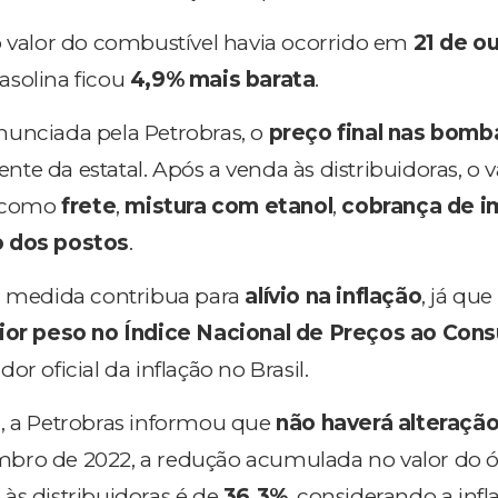
o valor do combustível havia ocorrido em
21 de o
asolina ficou
4,9% mais barata
.
nunciada pela Petrobras, o
preço final nas bomb
e da estatal. Após a venda às distribuidoras, o va
s como
frete
,
mistura com etanol
,
cobrança de i
 dos postos
.
 a medida contribua para
alívio na inflação
, já que
or peso no Índice Nacional de Preços ao Con
ador oficial da inflação no Brasil.
l
, a Petrobras informou que
não haverá alteraçã
mbro de 2022, a redução acumulada no valor do ó
às distribuidoras é de
36,3%
, considerando a infl