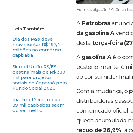
Foto: divulgação / Agência Bra
A
Petrobras
anuncio
da gasolina A
vendi
Dia dos Pais deve
desta
terça-feira (27
movimentar R$ 197,4
milhões no comércio
capixaba
A
gasolina A
é o comb
posteriormente, é
mi
Sicredi União RS/ES
destina mais de R$ 330
ao consumidor final 
mil para projetos
sociais no Caparaó pelo
Fundo Social 2026
Com a mudança, o
p
Inadimplência recua e
distribuidoras passou
39 mil capixabas saem
comunicado oficial,
do vermelho
queda acumulada no
recuo de 26,9%
, já