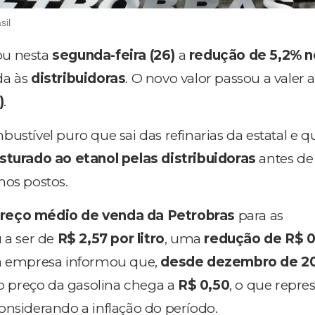
sil
u nesta
segunda-feira (26)
a
redução de 5,2% n
da às
distribuidoras
. O novo valor passou a valer a
)
.
ustível puro que sai das refinarias da estatal e q
sturado ao etanol pelas distribuidoras
antes de
nos postos.
reço médio de venda da Petrobras
para as
 a ser de
R$ 2,57 por litro
, uma
redução de R$ 0
 a empresa informou que,
desde dezembro de 2
 preço da gasolina chega a
R$ 0,50
, o que repr
 considerando a inflação do período.