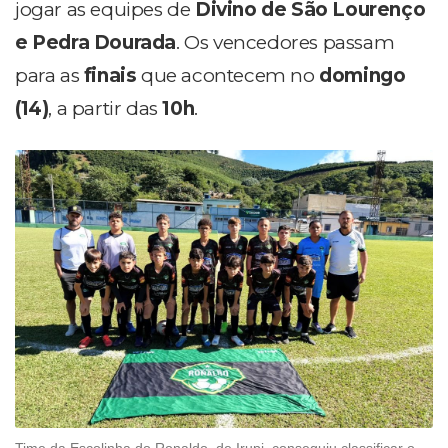
jogar as equipes de
Divino de São Lourenço
e Pedra Dourada
. Os vencedores passam
para as
finais
que acontecem no
domingo
(14)
, a partir das
10h
.
Time da Escolinha do Ronaldo, de Irupi, conseguiu classificar o