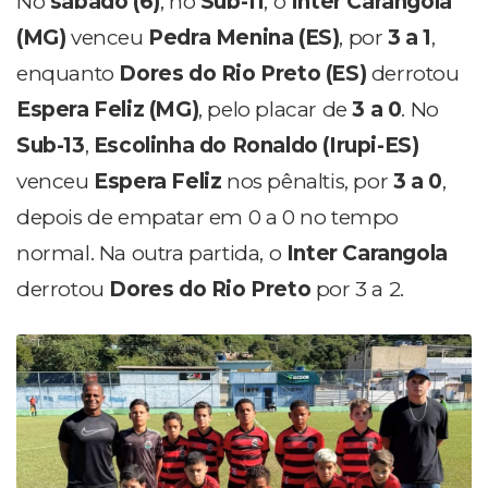
No
sábado (6)
, no
Sub-11
, o
Inter Carangola
(MG)
venceu
Pedra Menina (ES)
, por
3 a 1
,
enquanto
Dores do Rio Preto (ES)
derrotou
Espera Feliz (MG)
, pelo placar de
3 a 0
. No
Sub-13
,
Escolinha do Ronaldo (Irupi-ES)
venceu
Espera Feliz
nos pênaltis, por
3 a 0
,
depois de empatar em 0 a 0 no tempo
normal. Na outra partida, o
Inter Carangola
derrotou
Dores do Rio Preto
por 3 a 2.