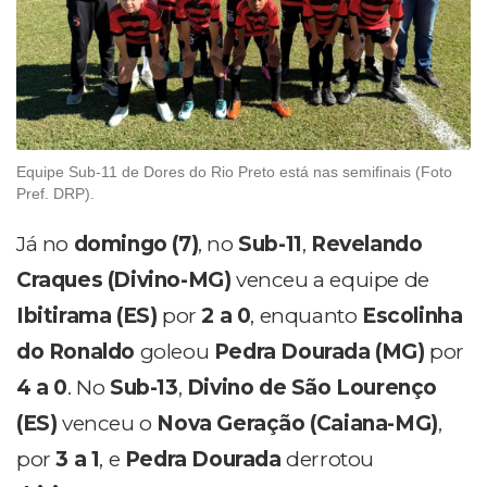
Equipe Sub-11 de Dores do Rio Preto está nas semifinais (Foto
Pref. DRP).
Já no
domingo (7)
, no
Sub-11
,
Revelando
Craques (Divino-MG)
venceu a equipe de
Ibitirama (ES)
por
2 a 0
, enquanto
Escolinha
do Ronaldo
goleou
Pedra Dourada (MG)
por
4 a 0
. No
Sub-13
,
Divino de São Lourenço
(ES)
venceu o
Nova Geração (Caiana-MG)
,
por
3 a 1
, e
Pedra Dourada
derrotou