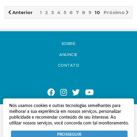
Anterior
1
2
3
4
5
6
7
8
9
10
Próximo
SOBRE
ANUNCIE
CONTATO
Nós usamos cookies e outras tecnologias semelhantes para
melhorar a sua experiência em nossos serviços, personalizar
© Copyright 2021 A Notícia do Caparaó.
publicidade e recomendar conteúdo de seu interesse. Ao
Todos os direitos reservados.
utilizar nossos serviços, você concorda com tal monitoramento.
Desenvolvido por
Termos e Políticas de Uso
Privacidade
PROSSEGUIR