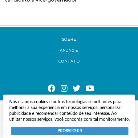
SOBRE
ANUNCIE
CONTATO
Nós usamos cookies e outras tecnologias semelhantes para
melhorar a sua experiência em nossos serviços, personalizar
© Copyright 2021 A Notícia do Caparaó.
publicidade e recomendar conteúdo de seu interesse. Ao
Todos os direitos reservados.
utilizar nossos serviços, você concorda com tal monitoramento.
Desenvolvido por
Termos e Políticas de Uso
Privacidade
PROSSEGUIR