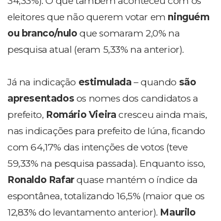
34,33%). O que também aconteceu com os
eleitores que não querem votar em
ninguém
ou branco/nulo
que somaram 2,0% na
pesquisa atual (eram 5,33% na anterior).
Já na indicação
estimulada
– quando
são
apresentados
os nomes dos candidatos a
prefeito,
Romário Vieira
cresceu ainda mais,
nas indicações para prefeito de Iúna, ficando
com 64,17% das intenções de votos (teve
59,33% na pesquisa passada). Enquanto isso,
Ronaldo Rafar
quase mantém o índice da
espontânea, totalizando 16,5% (maior que os
12,83% do levantamento anterior).
Maurilo