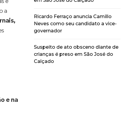
em São José do Calçado
as e
o a
Ricardo Ferraço anuncia Camillo
rnais,
Neves como seu candidato a vice-
es
governador
Suspeito de ato obsceno diante de
crianças é preso em São José do
Calçado
o e na