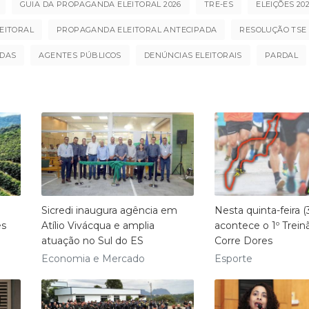
GUIA DA PROPAGANDA ELEITORAL 2026
TRE-ES
ELEIÇÕES 20
EITORAL
PROPAGANDA ELEITORAL ANTECIPADA
RESOLUÇÃO TSE 2
DAS
AGENTES PÚBLICOS
DENÚNCIAS ELEITORAIS
PARDAL
Sicredi inaugura agência em
Nesta quinta-feira (
és
Atílio Vivácqua e amplia
acontece o 1º Treinã
atuação no Sul do ES
Corre Dores
Economia e Mercado
Esporte