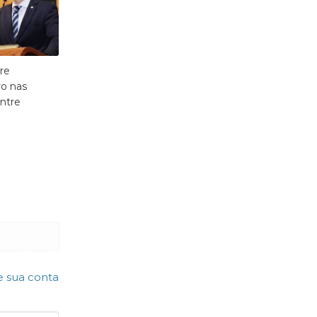
re
ro nas
ntre
e sua conta