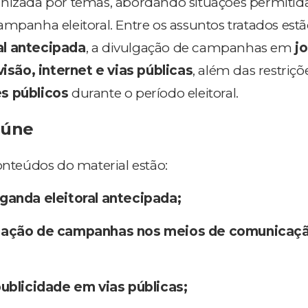
nizada por temas, abordando situações permitid
mpanha eleitoral. Entre os assuntos tratados estã
al antecipada
, a divulgação de campanhas em
jo
visão, internet e vias públicas
, além das restriçõ
s públicos
durante o período eleitoral.
eúne
onteúdos do material estão:
anda eleitoral antecipada;
gação de campanhas nos meios de comunicaçã
ublicidade em vias públicas;