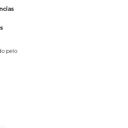
ncias
s
do pelo