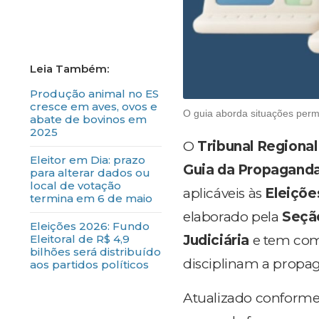
Produção animal no ES
cresce em aves, ovos e
O guia aborda situações permi
abate de bovinos em
2025
O
Tribunal Regional 
Eleitor em Dia: prazo
Guia da Propaganda 
para alterar dados ou
local de votação
aplicáveis às
Eleiçõe
termina em 6 de maio
elaborado pela
Seção
Eleições 2026: Fundo
Judiciária
e tem com
Eleitoral de R$ 4,9
bilhões será distribuído
disciplinam a propag
aos partidos políticos
Atualizado conform