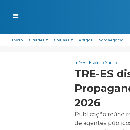
Início
Cidades
Colunas
Artigos
Agronegócio
Espírito Santo
Início
TRE-ES dis
Propagand
2026
Publicação reúne r
de agentes públicos