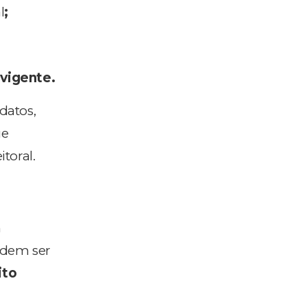
l
;
 vigente.
datos,
ue
toral.
m
podem ser
ito