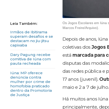
Os Jogos Escolares em Iúna s
Marcos Freire/Arquivo).
Irmãos de Ibitirama
superam desafios e se
Depois de anos, Iúna
destacam no jiu-jitsu
capixaba
coletivas dos
Jogos E
Dary Pagung recebe
está
marcada para 
comitiva de Iúna com
disputas das modalid
pauta recheada
das redes pública e pr
Iúna: MP oferece
denúncia contra
17 anos (juvenil).
Out
mulher por crime de
homofobia praticado
maio e 2 a 7 de julho
dentro da Promotoria
de Justiça
Há muitos anos Iún
principalmente, dep