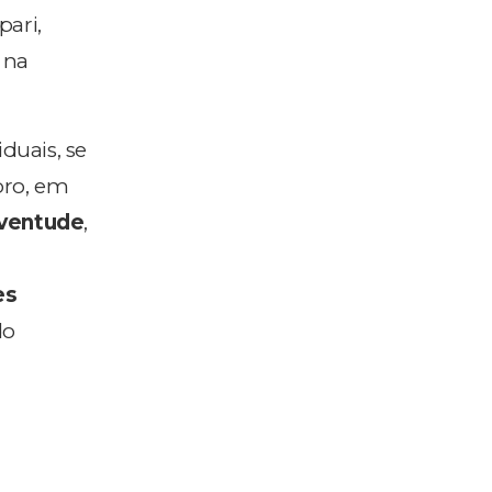
pari,
, na
iduais, se
bro, em
uventude
,
es
do