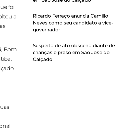
em São José do Calçado
ue foi
Ricardo Ferraço anuncia Camillo
oltou a
Neves como seu candidato a vice-
as
governador
Suspeito de ato obsceno diante de
cá, Bom
crianças é preso em São José do
tiba,
Calçado
lçado.
suas
onal