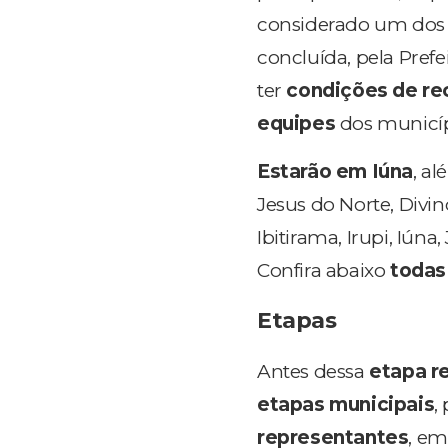
considerado um dos 
concluída, pela Prefe
ter
condições de re
equipes
dos municíp
Estarão em Iúna
, a
Jesus do Norte, Divin
Ibitirama, Irupi, Iún
Confira abaixo
todas
Etapas
Antes dessa
etapa r
etapas municipais
,
representantes
, em