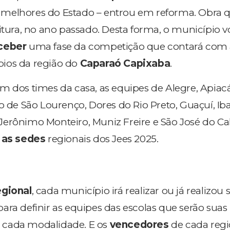
melhores do Estado – entrou em reforma. Obra q
itura, no ano passado. Desta forma, o município v
ceber
uma fase da competição que contará com 
ios da região do
Caparaó Capixaba
.
lém dos times da casa, as equipes de Alegre, Apia
o de São Lourenço, Dores do Rio Preto, Guaçuí, Iba
a, Jerônimo Monteiro, Muniz Freire e São José do Ca
 as sedes
regionais dos Jees 2025.
egional
, cada município irá realizar ou já realizou 
 para definir as equipes das escolas que serão suas
 cada modalidade. E os
vencedores
de cada regi