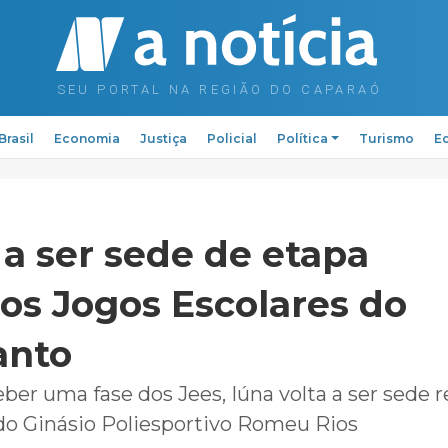
Brasil
Economia
Justiça
Policial
Política
Turismo
Ed
 a ser sede de etapa
dos Jogos Escolares do
anto
er uma fase dos Jees, Iúna volta a ser sede r
do Ginásio Poliesportivo Romeu Rios