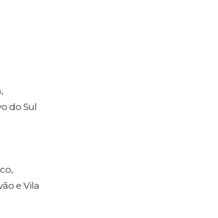
,
vo do Sul
co,
ão e Vila