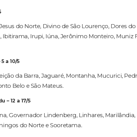
5
Jesus do Norte, Divino de São Lourenço, Dores do
, Ibitirama, Irupi, Iúna, Jerônimo Monteiro, Muniz 
 5 a 10/5
ição da Barra, Jaguaré, Montanha, Mucurici, Ped
onto Belo e São Mateus.
u – 12 a 17/5
na, Governador Lindenberg, Linhares, Marilândia,
mingos do Norte e Sooretama.