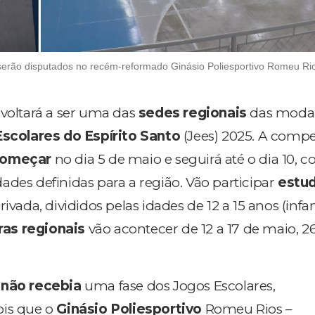
erão disputados no recém-reformado Ginásio Poliesportivo Romeu Ri
 voltará a ser uma das
sedes regionais
das modal
scolares do Espírito Santo
(Jees) 2025. A compe
começar
no dia 5 de maio e seguirá até o dia 10, 
ades definidas para a região. Vão participar
estu
ivada, divididos pelas idades de 12 a 15 anos (infant
ras regionais
vão acontecer de 12 a 17 de maio, 26
.
a
não recebia
uma fase dos Jogos Escolares,
ois que o
Ginásio Poliesportivo
Romeu Rios –