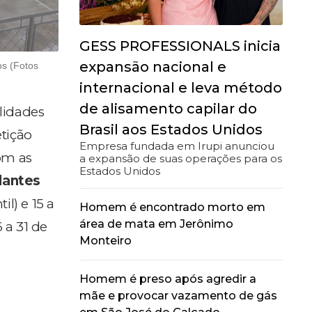
GESS PROFESSIONALS inicia
expansão nacional e
os (Fotos
internacional e leva método
de alisamento capilar do
idades
Brasil aos Estados Unidos
tição
Empresa fundada em Irupi anunciou
com as
a expansão de suas operações para os
Estados Unidos
dantes
il) e 15 a
Homem é encontrado morto em
área de mata em Jerônimo
 a 31 de
Monteiro
Homem é preso após agredir a
mãe e provocar vazamento de gás