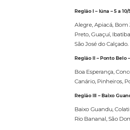
Região I – Iúna – 5 a 10/
Alegre, Apiacá, Bom 
Preto, Guaçuí, Ibatiba
São José do Calçado.
Região II – Ponto Belo –
Boa Esperança, Conce
Canário, Pinheiros, P
Região III – Baixo Guand
Baixo Guandu, Colati
Rio Bananal, São Do