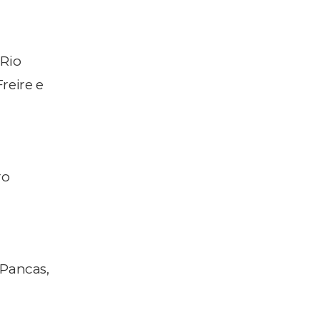
 Rio
Freire e
ro
 Pancas,