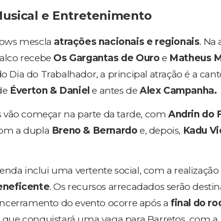
usical e Entretenimento
hows mescla
atrações nacionais e regionais
. Na 
palco recebe
Os Gargantas de Ouro
e
Matheus M
 do Dia do Trabalhador, a principal atração é a cant
 de
Éverton & Daniel
e antes de
Alex Campanha.
s vão começar na parte da tarde, com
Andrin do 
 com a dupla
Breno & Bernardo
e, depois,
Kadu Vi
enda inclui uma vertente social, com a realizaçã
eneficente
. Os recursos arrecadados serão desti
encerramento do evento ocorre após a
final do ro
ão que conquistará uma vaga para Barretos, com a