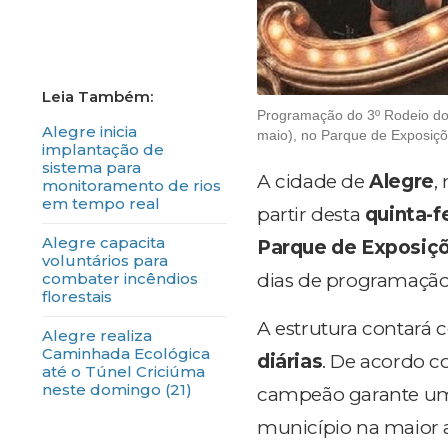
Programação do 3º Rodeio do T
Alegre inicia
maio), no Parque de Exposiç
implantação de
sistema para
A cidade de
Alegre
,
monitoramento de rios
em tempo real
partir desta
quinta-fe
Alegre capacita
Parque de Exposiçõ
voluntários para
dias de programação
combater incêndios
florestais
A estrutura contará
Alegre realiza
Caminhada Ecológica
diárias
. De acordo c
até o Túnel Criciúma
neste domingo (21)
campeão garante 
município na maior a