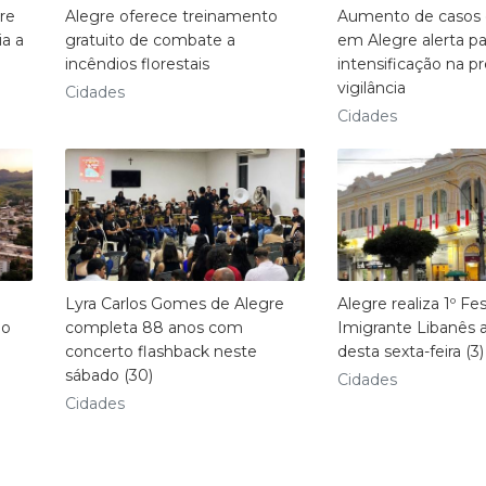
re
Alegre oferece treinamento
Aumento de casos
a a
gratuito de combate a
em Alegre alerta pa
incêndios florestais
intensificação na p
vigilância
Cidades
Cidades
Lyra Carlos Gomes de Alegre
Alegre realiza 1º Fes
no
completa 88 anos com
Imigrante Libanês a
concerto flashback neste
desta sexta-feira (3)
sábado (30)
Cidades
Cidades