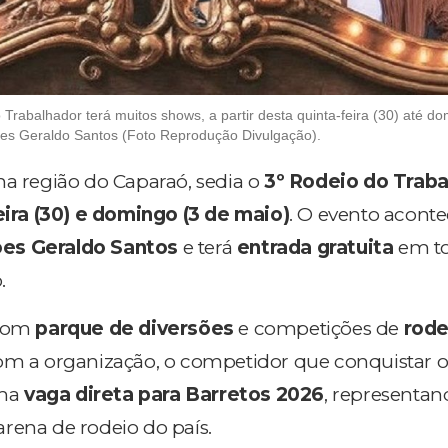
rabalhador terá muitos shows, a partir desta quinta-feira (30) até do
ões Geraldo Santos (Foto Reprodução Divulgação).
 na região do Caparaó, sedia o
3º Rodeio do Traba
ira (
30) e domingo (3 de maio)
. O evento acont
es Geraldo Santos
e terá
entrada gratuita
em to
.
 com
parque de diversões
e competições de
rode
om a organização, o competidor que conquistar o 
uma
vaga direta para Barretos 2026
, representan
rena de rodeio do país.