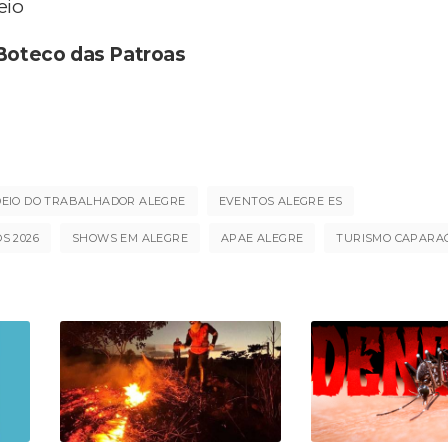
eio
Boteco das Patroas
EIO DO TRABALHADOR ALEGRE
EVENTOS ALEGRE ES
S 2026
SHOWS EM ALEGRE
APAE ALEGRE
TURISMO CAPARA