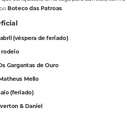
upo
Boteco das Patroas
.
icial
 abril (véspera de feriado)
o
rodeio
Os Gargantas de Ouro
Matheus Mello
maio (feriado)
verton & Daniel