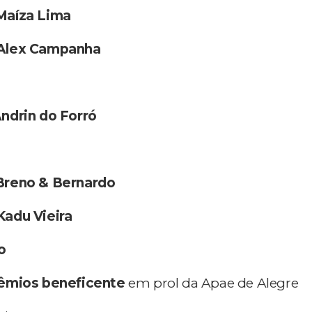
Maíza Lima
Alex Campanha
ndrin do Forró
Breno & Bernardo
Kadu Vieira
o
êmios beneficente
em prol da Apae de Alegre