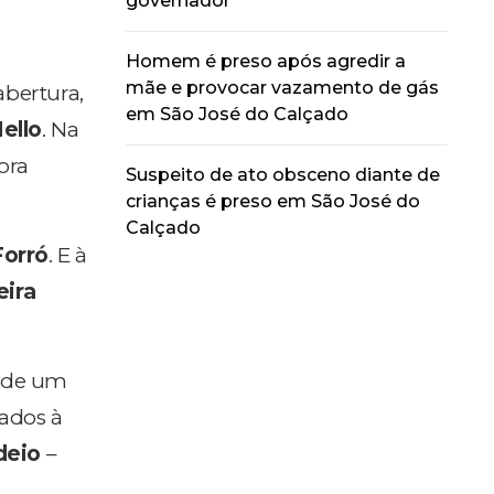
governador
Homem é preso após agredir a
mãe e provocar vazamento de gás
abertura,
em São José do Calçado
ello
. Na
ora
Suspeito de ato obsceno diante de
crianças é preso em São José do
Calçado
Forró
. E à
eira
o de um
nados à
deio
–