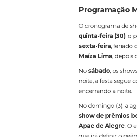
Programação M
O cronograma de s
quinta-feira (30)
, o 
sexta-feira
, feriado
Maíza Lima
, depois
No
sábado
, os show
noite, a festa segue
encerrando a noite.
No domingo (3), a ag
show de prêmios b
Apae de Alegre
. O 
que irá definir o pe