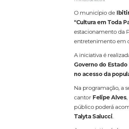
O município de
Ibit
"Cultura em Toda P
estacionamento da Pr
entretenimento em du
A iniciativa é realiz
Governo do Estado 
no acesso da popula
Na programação, a se
cantor
Felipe Alves
público poderá aco
Talyta Salucci
.