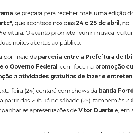
irama
se prepara para receber mais uma edição do
arte"
, que acontece nos dias
24 e 25 de abril
, no
efeitura. O evento promete reunir música, cultur
as noites abertas ao público.
ada por meio de
parceria entre a Prefeitura de Ibi
e o Governo Federal
, com foco na
promoção cul
ção a atividades gratuitas de lazer e entrete
xta-feira (24) contará com shows da
banda Forró
, a partir das 20h. Já no sábado (25), também às 20
mpanhar as apresentações de
Vítor Duarte
e, em 