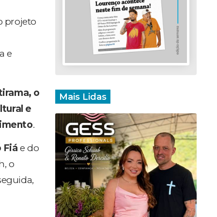
 projeto
a e
tirama, o
Mais Lidas
tural e
nimento
.
 Fiá
e do
h, o
seguida,