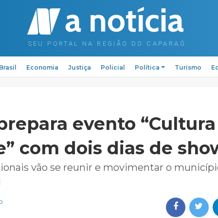
Brasil
Economia
Justiça
Policial
Política
Turismo
Ed
 prepara evento “Cultur
e” com dois dias de sho
egionais vão se reunir e movimentar o municíp
l
o