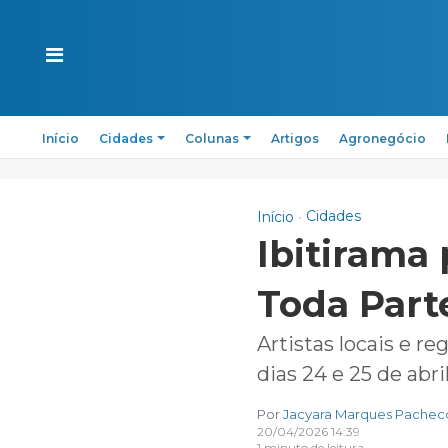
Início
Cidades
Colunas
Artigos
Agronegócio
Cidades
Início
Ibitirama
Toda Part
Artistas locais e r
dias 24 e 25 de abri
Por
Jacyara Marques Pachec
20/04/2026 14:39
1 minuto de leitura