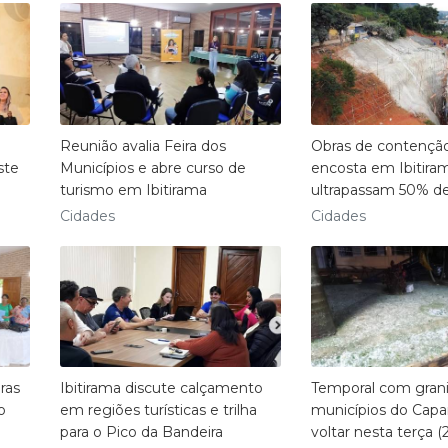
Reunião avalia Feira dos
Obras de contençã
ste
Municípios e abre curso de
encosta em Ibitira
turismo em Ibitirama
ultrapassam 50% d
Cidades
Cidades
ras
Ibitirama discute calçamento
Temporal com grani
o
em regiões turísticas e trilha
municípios do Capa
para o Pico da Bandeira
voltar nesta terça (2