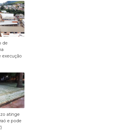
o de
ma
e execução
zo atinge
raó e pode
)